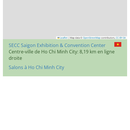
Leaflet
|
Map data ©
OpenStreetMap
contributors,
CC-BY-SA
SECC Saigon Exhibition & Convention Center
Centre-ville de Ho Chi Minh City: 8,19 km en ligne
droite
Salons à Ho Chi Minh City