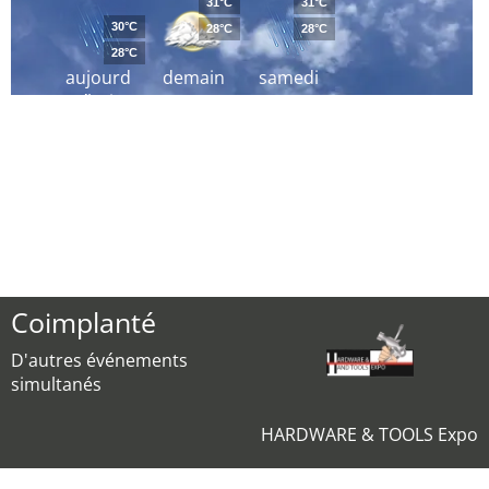
31°C
31°C
30°C
28°C
28°C
28°C
aujourd
demain
samedi
´hui
Coimplanté
D'autres événements
simultanés
HARDWARE & TOOLS Expo