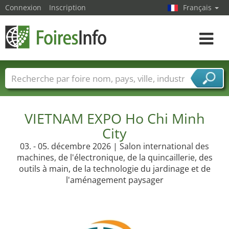
Connexion
Inscription
Français
Toggle
navigat
Foire noms
Pays
Villes
Secteurs de foire
Secteurs du fournisseur de services
VIETNAM EXPO Ho Chi Minh
City
03. - 05. décembre 2026 | Salon international des
machines, de l'électronique, de la quincaillerie, des
outils à main, de la technologie du jardinage et de
l'aménagement paysager