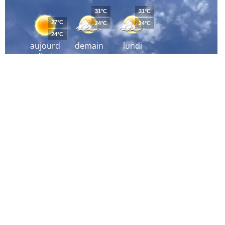
31°C
31°C
27°C
24°C
24°C
24°C
aujourd
demain
lundi
´hui