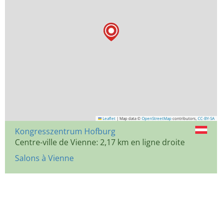
Leaflet
|
Map data ©
OpenStreetMap
contributors,
CC-BY-SA
Kongresszentrum Hofburg
Centre-ville de Vienne: 2,17 km en ligne droite
Salons à Vienne