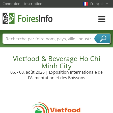
Connexion
Inscription
Français
Toggle
navigat
Foire noms
Pays
Villes
Secteurs de foire
Secteurs du fournisseur de services
Vietfood & Beverage Ho Chi
Minh City
06. - 08. août 2026 | Exposition Internationale de
l'Alimentation et des Boissons