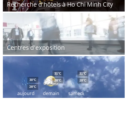
Recherche d'hôtels à Ho Chi Minh City
Centres d'exposition
31°C
31°C
30°C
28°C
28°C
28°C
aujourd
demain
samedi
´hui