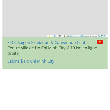
Leaflet
|
Map data ©
OpenStreetMap
contributors,
CC-BY-SA
SECC Saigon Exhibition & Convention Center
Centre-ville de Ho Chi Minh City: 8,19 km en ligne
droite
Salons à Ho Chi Minh City