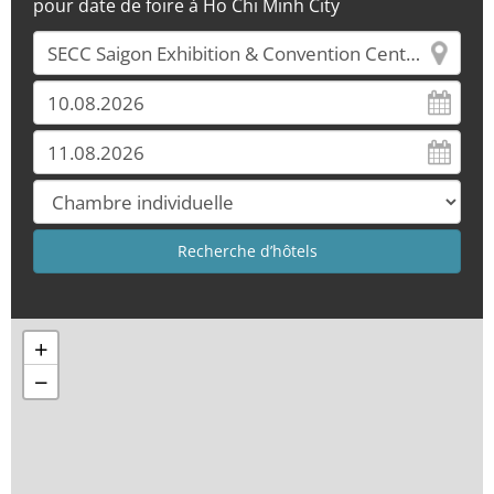
pour date de foire à Ho Chi Minh City
+
−