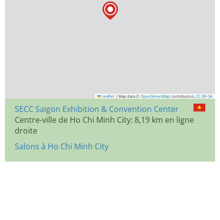
Leaflet
|
Map data ©
OpenStreetMap
contributors,
CC-BY-SA
SECC Saigon Exhibition & Convention Center
Centre-ville de Ho Chi Minh City: 8,19 km en ligne
droite
Salons à Ho Chi Minh City