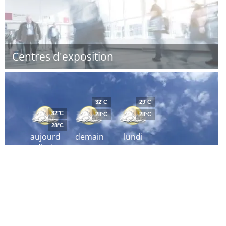
Centres d'exposition
32°C
29°C
32°C
28°C
28°C
28°C
aujourd
demain
lundi
´hui