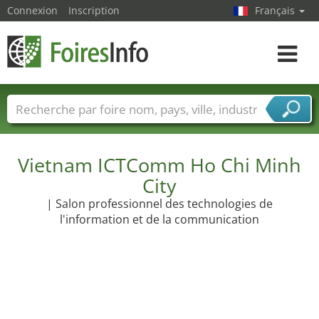
Connexion
Inscription
Français
Toggle
navigat
Foire noms
Pays
Villes
Secteurs de foire
Secteurs du fournisseur de services
Vietnam ICTComm Ho Chi Minh
City
| Salon professionnel des technologies de
l'information et de la communication