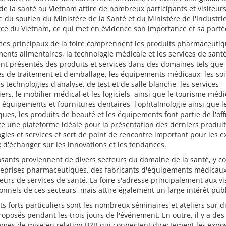
de la santé au Vietnam attire de nombreux participants et visiteurs.
e du soutien du Ministère de la Santé et du Ministère de l'Industri
e du Vietnam, ce qui met en évidence son importance et sa porté
es principaux de la foire comprennent les produits pharmaceutiqu
nts alimentaires, la technologie médicale et les services de santé
t présentés des produits et services dans des domaines tels que 
s de traitement et d'emballage, les équipements médicaux, les so
es technologies d'analyse, de test et de salle blanche, les services
iers, le mobilier médical et les logiciels, ainsi que le tourisme médi
s équipements et fournitures dentaires, l'ophtalmologie ainsi que l
ues, les produits de beauté et les équipements font partie de l'off
fre une plateforme idéale pour la présentation des derniers produit
gies et services et sert de point de rencontre important pour les e
 d'échanger sur les innovations et les tendances.
sants proviennent de divers secteurs du domaine de la santé, y c
reprises pharmaceutiques, des fabricants d'équipements médicaux
eurs de services de santé. La foire s'adresse principalement aux vi
onnels de ces secteurs, mais attire également un large intérêt publ
ts forts particuliers sont les nombreux séminaires et ateliers sur d
roposés pendant les trois jours de l'événement. En outre, il y a des
mes de mise en relation B2B qui connectent directement les expo