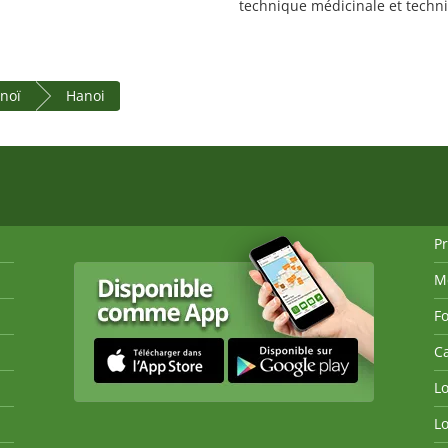
technique médicinale et techni
anoï
Hanoi
P
M
Fo
Ca
Lo
Lo