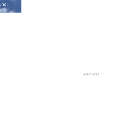
undi
ANNONCES