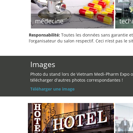
médecine
tech
Responsabilité:
Toutes les données sans garantie et 
l’organisateur du salon respectif. Ceci n’est pas le sit
Images
Photo du stand lors de Vietnam Medi-Pharm Expo 
télécharger d'autres photos correspondantes !
Téléharger une image