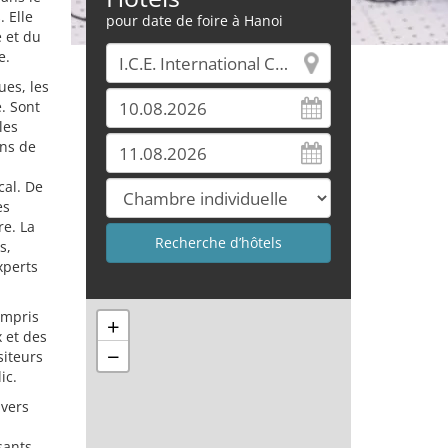
 Elle
pour date de foire à Hanoi
e et du
e.
es, les
. Sont
les
ins de
cal. De
es
re. La
s,
xperts
ompris
+
 et des
−
siteurs
ic.
ivers
sants