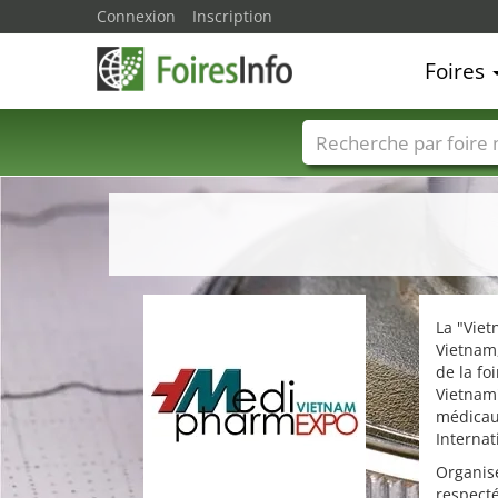
Connexion
Inscription
Foires
Foire noms
Pays
La "Vie
Vietnam
de la fo
Vietnam"
médicaux
Internat
Organisé
respecté