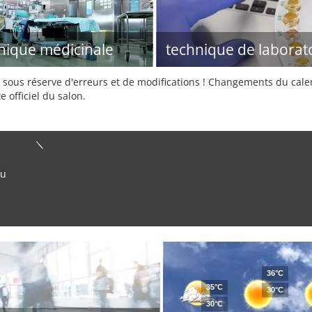
nique médicinale
technique de laborat
sous réserve d'erreurs et de modifications ! Changements du calend
e officiel du salon.
ou
36°C
35°C
30°C
30°C