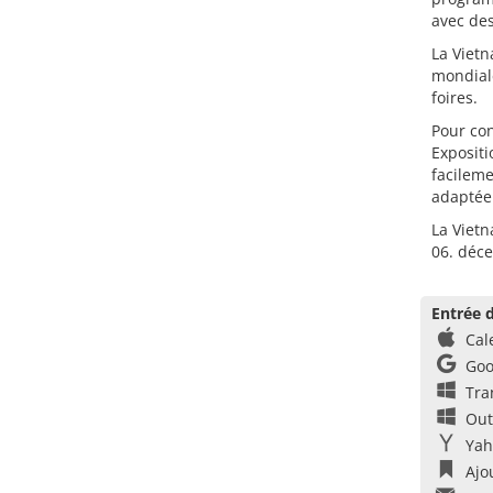
avec des
La Vietn
mondiale
foires.
Pour con
Expositi
facileme
adaptée 
La Vietn
06. déc
Entrée d
Cal
Goo
Tra
Out
Yah
Ajo