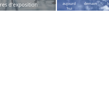
aujourd
demain
l
res d'exposition
´hui