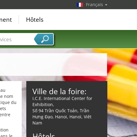
Français
ement
Hôtels
vices
Ville de la foire:
 au
 Le nom
I.C.E. International Center for
utique du
Exhibition,
ets
Số 94 Trần Quốc Toản, Trần
entre
Hưng Đạo, Hanoi, Hanoï, Viêt
Nam
ation
Hôtels
ans le