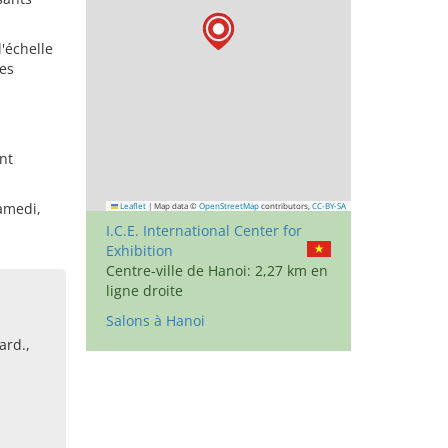
'échelle
des
nt
amedi,
Leaflet
|
Map data ©
OpenStreetMap
contributors,
CC-BY-SA
I.C.E. International Center for
Exhibition
Centre-ville de Hanoi: 2,27 km en
ligne droite
Salons à Hanoi
ard.,