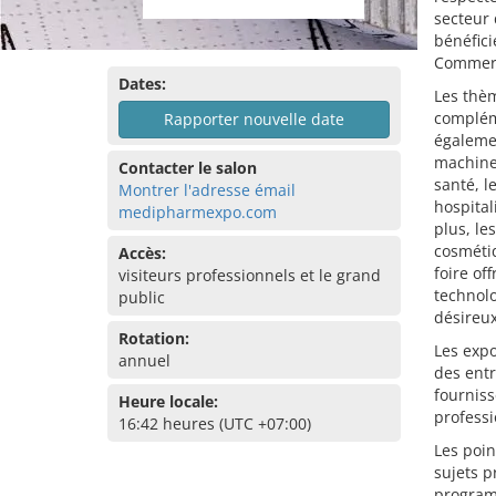
secteur 
bénéfici
Commerc
Dates:
Les thèm
compléme
Rapporter nouvelle date
égalemen
machine
Contacter le salon
santé, l
Montrer l'adresse émail
hospital
medipharmexpo.com
plus, le
cosmétiq
Accès:
foire of
visiteurs professionnels et le grand
technolo
public
désireux
Rotation:
Les expo
annuel
des ent
fourniss
Heure locale:
professi
16:42 heures (UTC +07:00)
Les poin
sujets p
program