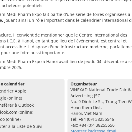
 acheteurs potentiels.
am Medi-Pharm Expo fait partie d'une série de foires organisées à l
, jouant ainsi un rôle important dans le calendrier international 
clure, il convient de mentionner que le Centre International des
ons I.C.E. à Hanoi, en tant que lieu de l'événement, est central et
nt accessible. Il dispose d'une infrastructure moderne, parfaiteme
pour une foire aussi importante.
am Medi-Pharm Expo à Hanoi avait lieu de jeudi, 04. décembre à s
embre 2025.
e calendrier
Organisateur
VINEXAD National Trade Fair &
endrier Apple
Advertising JSC
gle (online)
No. 9 Dinh Le St., Trang Tien W
nsférer à Outlook
Hoan Kiem Dist.
look.com (online)
Hanoi, Viêt Nam
oo (online)
Tel: +84 (0)4 38255546
Fax: +84 (0)4 38255556
uter à la Liste de Suivi
Montrer l'adresse émail