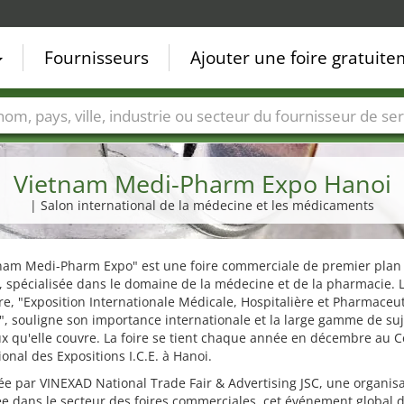
Fournisseurs
Ajouter une foire gratuit
Villes
Secteurs de foire
Secteurs du fournisseur de ser
Vietnam Medi-Pharm Expo Hanoi
| Salon international de la médecine et les médicaments
tnam Medi-Pharm Expo" est une foire commerciale de premier plan
, spécialisée dans le domaine de la médecine et de la pharmacie.
ire, "Exposition Internationale Médicale, Hospitalière et Pharmace
, souligne son importance internationale et la large gamme de suj
 qu'elle couvre. La foire se tient chaque année en décembre au C
ional des Expositions I.C.E. à Hanoi.
e par VINEXAD National Trade Fair & Advertising JSC, une organis
e dans le secteur des foires commerciales, cet événement global d