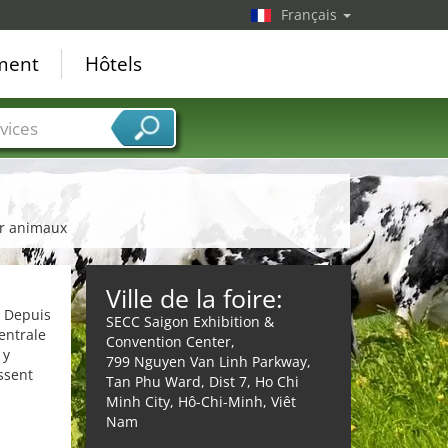
Français
ement
Hôtels
vices
ur animaux
Ville de la foire:
. Depuis
SECC Saigon Exhibition &
entrale
Convention Center,
 y
799 Nguyen Van Linh Parkway,
ssent
Tan Phu Ward, Dist 7, Ho Chi
Minh City, Hô-Chi-Minh, Viêt
Nam