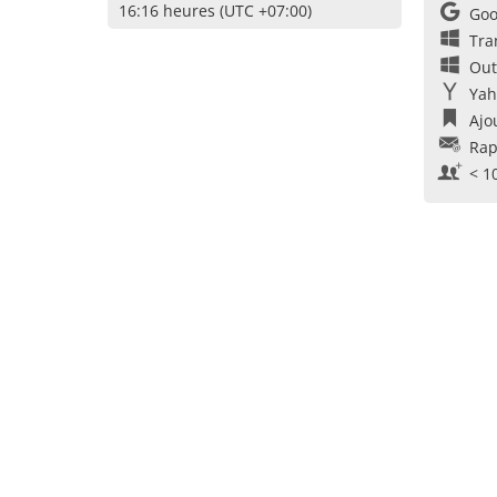
16:16 heures (UTC +07:00)
Goo
Tra
Out
Yah
Ajo
Rap
< 1