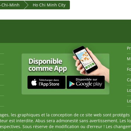
ô-Chi-Minh
Ho Chi Minh City
P
M
Fo
Ca
Lo
Lo
es, les graphiques et la conception de ce site web sont protégés 
auteur est interdite. Abus sera admonesté sans avertissement. Les l
spectives. Sous réserve de modification ou d’erreur ! Les changeme