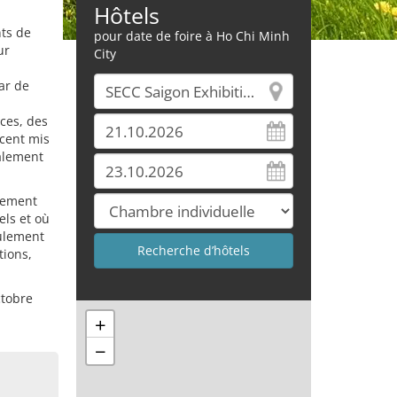
Hôtels
ts de
pour date de foire à Ho Chi Minh
ur
City
ar de
ces, des
ccent mis
galement
èrement
els et où
eulement
tions,
ctobre
+
−