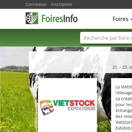
Connexion
Inscription
Foires
Foire noms
Pays
21. - 23.
La Viets
l'élevag
sa créat
pour les
échangen
des rela
Vietstoc
Exhibiti