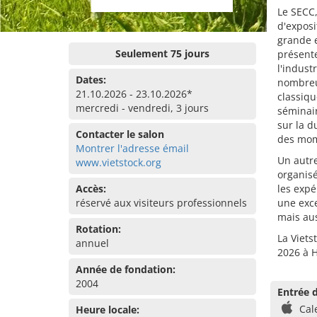
Le SECC,
d'exposi
grande 
Seulement 75 jours
présente
l'indust
Dates:
nombreu
21.10.2026 - 23.10.2026*
classiqu
mercredi - vendredi, 3 jours
séminair
sur la d
Contacter le salon
des mom
Montrer l'adresse émail
Un autre
www.vietstock.org
organisé
Accès:
les expé
réservé aux visiteurs professionnels
une exce
mais au
Rotation:
La Viets
annuel
2026 à H
Année de fondation:
2004
Entrée d
Cal
Heure locale: