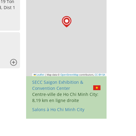
-19 Ton
 Dist 1
x
Leaflet
|
Map data ©
OpenStreetMap
contributors,
CC-BY-SA
SECC Saigon Exhibition &
Convention Center
Centre-ville de Ho Chi Minh City:
8,19 km en ligne droite
Salons à Ho Chi Minh City