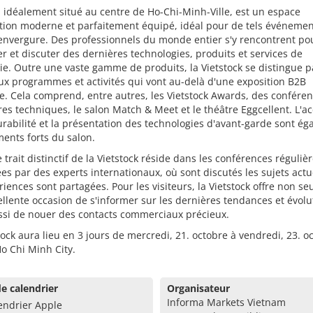
 idéalement situé au centre de Ho-Chi-Minh-Ville, est un espace
tion moderne et parfaitement équipé, idéal pour de tels événemen
envergure. Des professionnels du monde entier s'y rencontrent po
r et discuter des dernières technologies, produits et services de
rie. Outre une vaste gamme de produits, la Vietstock se distingue p
x programmes et activités qui vont au-delà d'une exposition B2B
e. Cela comprend, entre autres, les Vietstock Awards, des conféren
es techniques, le salon Match & Meet et le théâtre Eggcellent. L'a
urabilité et la présentation des technologies d'avant-garde sont é
ents forts du salon.
 trait distinctif de la Vietstock réside dans les conférences réguli
es par des experts internationaux, où sont discutés les sujets actu
riences sont partagées. Pour les visiteurs, la Vietstock offre non s
llente occasion de s'informer sur les dernières tendances et évolu
ssi de nouer des contacts commerciaux précieux.
tock aura lieu en 3 jours de mercredi, 21. octobre à vendredi, 23. o
o Chi Minh City.
e calendrier
Organisateur
Informa Markets Vietnam
endrier Apple