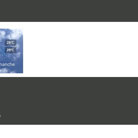
29°C
29°C
manche
m