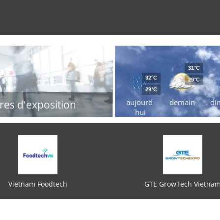
31°C
32°C
29°C
29°C
aujourd
demain
di
res d'exposition
´hui
Vietnam Foodtech
GTE GrowTech Vietna