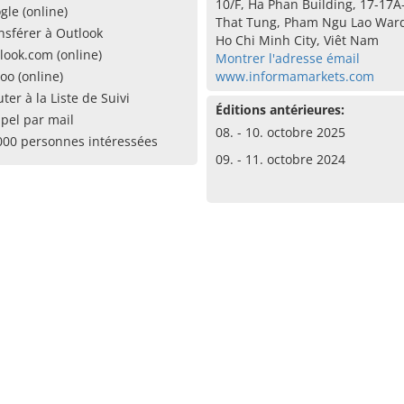
10/F, Ha Phan Building, 17-17A
gle (online)
That Tung, Pham Ngu Lao Ward,
nsférer à Outlook
Ho Chi Minh City, Viêt Nam
look.com (online)
Montrer l'adresse émail
oo (online)
www.informamarkets.com
uter à la Liste de Suivi
Éditions antérieures:
pel par mail
08. - 10. octobre 2025
000 personnes intéressées
09. - 11. octobre 2024