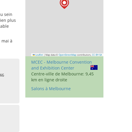
au sein
ien plus
table
. mai à
Leaflet
|
Map data ©
OpenStreetMap
contributors,
CC-BY-SA
MCEC - Melbourne Convention
and Exhibition Center
Centre-ville de Melbourne: 9,45
46
km en ligne droite
Salons à Melbourne