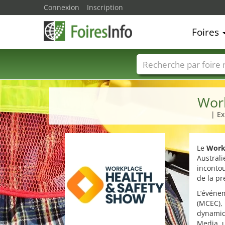
Connexion
Inscription
Foires
Foire noms
Pays
Wor
| Ex
Le
Work
Australi
incontou
de la pr
L’événe
(MCEC), 
dynamiqu
Media, u