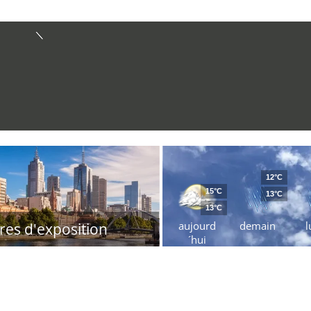
12°C
15°C
13°C
13°C
aujourd
demain
l
res d'exposition
´hui