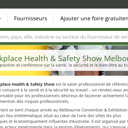
Fournisseurs
Ajouter une foire gratuit
Villes
Secteurs de foire
Secteurs du fournisseur de ser
kplace Health & Safety Show Melbo
position et conférence sur la santé, la sécurité et le bien-être au tr
place Health & Safety Show
est le salon professionnel de référen
e consacré à la santé et à la sécurité au travail – un rendez-vous a
rnable pour les professionnels désireux de façonner activement l’
évention des risques professionnels.
ment se tient chaque année au Melbourne Convention & Exhibition
un lieu emblématique situé au cœur de l’une des villes les plus
es et économiquement influentes d’Australie. Il est organisé par 
n acteur expérimenté dans la gestion d’événements, qui s’appuie 