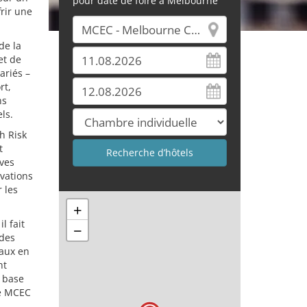
pour date de foire à Melbourne
rir une
de la
et de
ariés –
rt,
ns
ls.
h Risk
t
ves
ovations
 les
+
l fait
−
ndes
naux en
nt
e base
Le MCEC