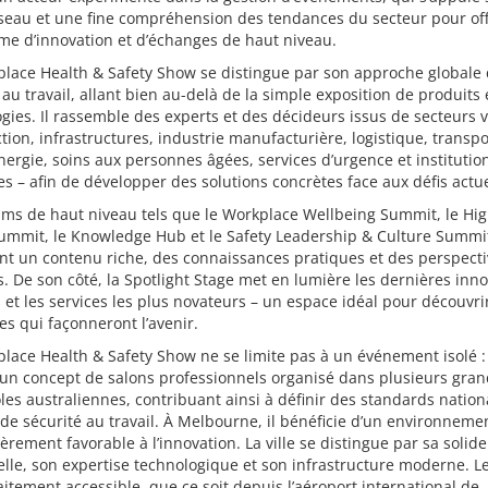
seau et une fine compréhension des tendances du secteur pour off
me d’innovation et d’échanges de haut niveau.
lace Health & Safety Show se distingue par son approche globale 
 au travail, allant bien au-delà de la simple exposition de produits 
gies. Il rassemble des experts et des décideurs issus de secteurs v
tion, infrastructures, industrie manufacturière, logistique, transpo
nergie, soins aux personnes âgées, services d’urgence et institutio
s – afin de développer des solutions concrètes face aux défis actue
ms de haut niveau tels que le Workplace Wellbeing Summit, le Hig
Summit, le Knowledge Hub et le Safety Leadership & Culture Summi
t un contenu riche, des connaissances pratiques et des perspecti
s. De son côté, la Spotlight Stage met en lumière les dernières inn
 et les services les plus novateurs – un espace idéal pour découvrir
s qui façonneront l’avenir.
lace Health & Safety Show ne se limite pas à un événement isolé : i
’un concept de salons professionnels organisé dans plusieurs gra
es australiennes, contribuant ainsi à définir des standards natio
de sécurité au travail. À Melbourne, il bénéficie d’un environneme
ièrement favorable à l’innovation. La ville se distingue par sa solid
elle, son expertise technologique et son infrastructure moderne. 
aitement accessible, que ce soit depuis l’aéroport international de