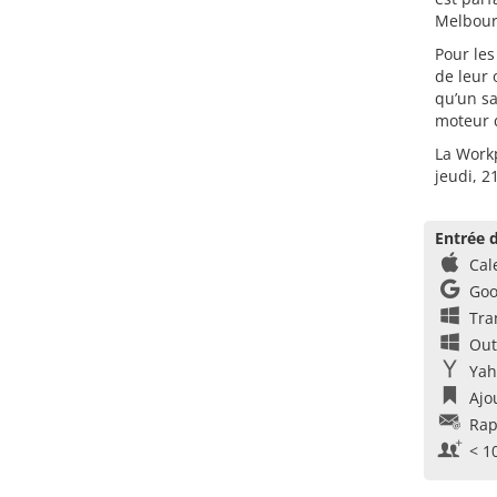
Melbourn
Pour les
de leur 
qu’un sa
moteur d
La Workp
jeudi, 2
Entrée d
Cal
Goo
Tra
Out
Yah
Ajo
Rap
< 1