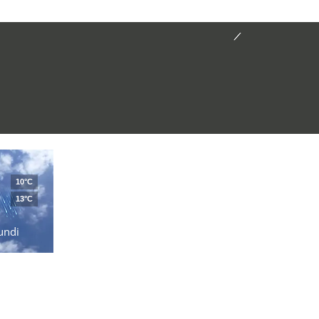
10°C
13°C
undi