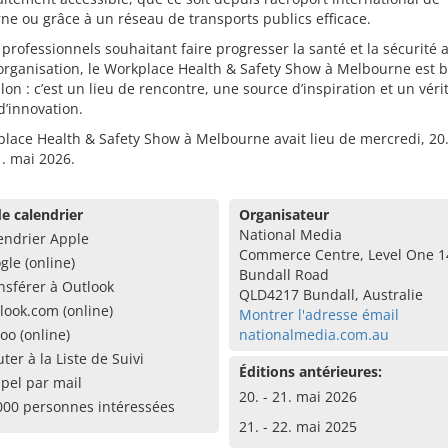
e ou grâce à un réseau de transports publics efficace.
 professionnels souhaitant faire progresser la santé et la sécurité 
organisation, le Workplace Health & Safety Show à Melbourne est b
lon : c’est un lieu de rencontre, une source d’inspiration et un véri
’innovation.
lace Health & Safety Show à Melbourne avait lieu de mercredi, 20
1. mai 2026.
e calendrier
Organisateur
National Media
endrier Apple
Commerce Centre, Level One 1
gle (online)
Bundall Road
nsférer à Outlook
QLD4217 Bundall, Australie
look.com (online)
Montrer l'adresse émail
oo (online)
nationalmedia.com.au
uter à la Liste de Suivi
Éditions antérieures:
pel par mail
20. - 21. mai 2026
000 personnes intéressées
21. - 22. mai 2025