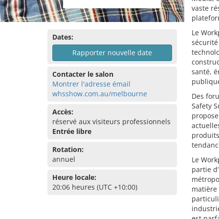
vaste ré
platefor
Le Workp
Dates:
sécurité
technolo
Rapporter nouvelle date
construc
santé, é
Contacter le salon
publique
Montrer l'adresse émail
whsshow.com.au/melbourne
Des foru
Safety 
Accès:
proposen
réservé aux visiteurs professionnels
actuelle
Entrée libre
produits
tendance
Rotation:
annuel
Le Workp
partie d
Heure locale:
métropol
20:06 heures (UTC +10:00)
matière 
particul
industri
est parf