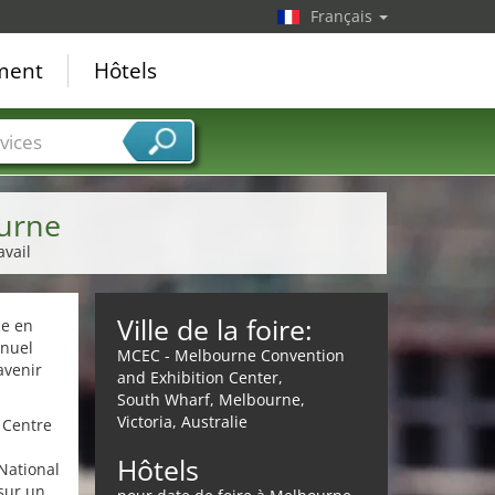
Français
ement
Hôtels
vices
urne
avail
Ville de la foire:
ce en
nnuel
MCEC - Melbourne Convention
avenir
and Exhibition Center,
South Wharf, Melbourne,
Victoria, Australie
 Centre
Hôtels
National
sur un