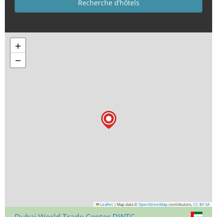
+
−
Leaflet
|
Map data ©
OpenStreetMap
contributors,
CC-BY-SA