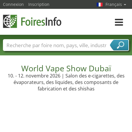
Connexion
Inscription
Français
Toggle
navigat
Foire noms
Pays
Villes
Secteurs de foire
Secteurs du fournisseur de services
World Vape Show Dubaï
10. - 12. novembre 2026 | Salon des e-cigarettes, des
évaporateurs, des liquides, des composants de
fabrication et des shishas