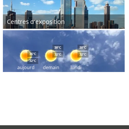
Centres d'exposition
38°C
38°C
36°C
32°C
32°C
32°C
aujourd
demain
lundi
´hui