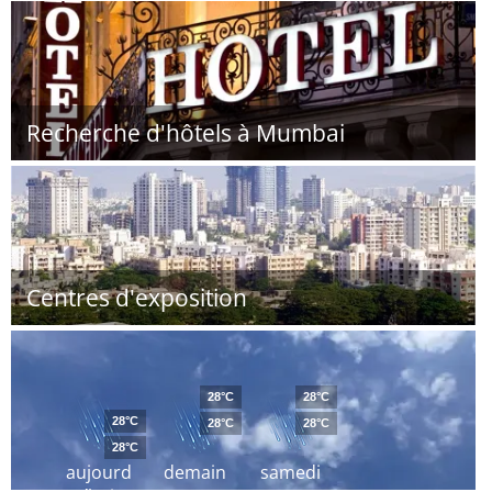
Recherche d'hôtels à Mumbai
Centres d'exposition
28°C
28°C
28°C
28°C
28°C
28°C
aujourd
demain
samedi