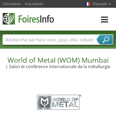
Connexion
Inscription
Français
Toggle
navigat
Foire noms
Pays
Villes
Secteurs de foire
Secteurs du fournisseur de services
World of Metal (WOM) Mumbai
| Salon et conférence internationale de la métallurgie