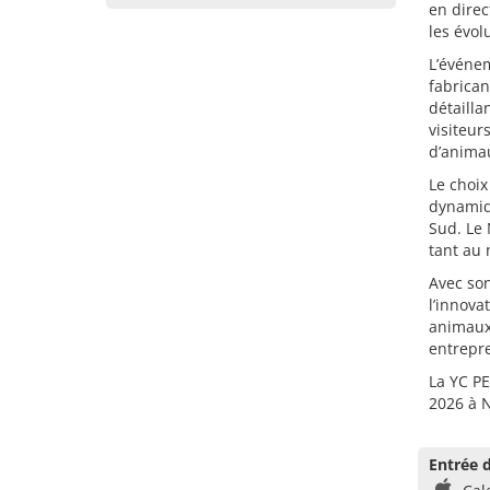
en direc
les évol
L’événem
fabrican
détailla
visiteur
d’anima
Le choi
dynamiqu
Sud. Le 
tant au 
Avec son
l’innova
animaux
entrepr
La YC PE
2026 à 
Entrée d