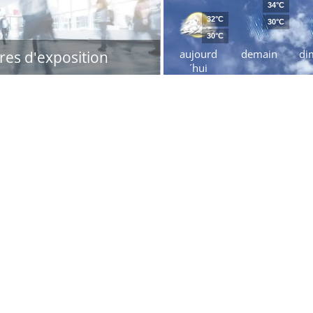
34°C
32°C
30°C
30°C
aujourd
demain
di
res d'exposition
´hui