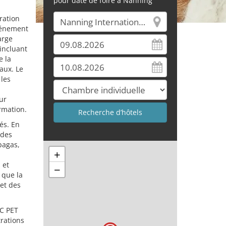
pour date de foire à Nanning
ration
événement
arge
incluant
e la
aux. Le
 les
ur
rmation.
és. En
 des
pagas,
+
 et
−
 que la
et des
YC PET
trations