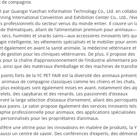
 de compagnie.
 par Guangxi Yuezhan Information Technology Co., Ltd. en collabo
ning International Convention and Exhibition Center Co., Ltd., l’
es professionnels du secteur venus du monde entier. Il couvre un l
l de thématiques, allant de l’alimentation premium pour animaux—
 secs, humides et snacks sains—aux accessoires innovants tels qu
gie intelligente, les vêtements spécialisés et le mobilier pour anim
t également en avant la santé animale, la médecine vétérinaire et
s de gestion pour les cliniques vétérinaires. De plus, il propose des
s pour la chaîne d’approvisionnement de l’industrie alimentaire po
, ainsi que des matériaux d’emballage et des machines de transfo
 points forts de la YC PET FAIR est la diversité des animaux présent
s animaux de compagnie classiques comme les chiens et les chats,
 plus exotiques sont également mises en avant, notamment des al
elets, des capybaras et des renards. Les passionnés d’oiseaux
ront la large sélection d’oiseaux d’ornement, allant des perroquets
aux paons. Le salon propose également des services innovants tels
phie professionnelle pour animaux, des applications spécialisées 
 personnalisés pour les propriétaires d’animaux.
d’être une vitrine pour les innovations en matière de produits, la 
 aussi un centre de savoir. Des conférences d’experts, des démons