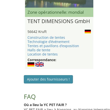
Zone opérationnelle: mondial
TENT DIMENSIONS GmbH
56642 Kruft
Construction de tentes
Technologie d’événement
Tentes et pavillons d’exposition
Halls de tente
Location de tentes
Correspondance:
Ajouter des fournisseurs !
FAQ
Où a lieu la YC PET FAIR ?
YC PET FAIR a lieu à Nanning, au Nanning Internatio