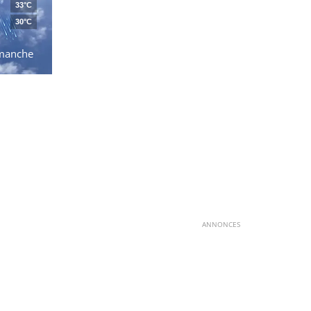
33°C
30°C
manche
ANNONCES