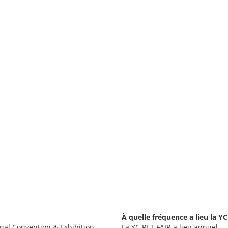
À quelle fréquence a lieu la Y
nal Convention & Exhibition
La YC PET FAIR a lieu annuel.