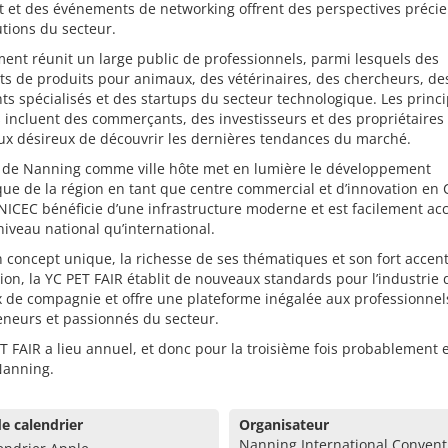
t et des événements de networking offrent des perspectives préci
utions du secteur.
ent réunit un large public de professionnels, parmi lesquels des
ts de produits pour animaux, des vétérinaires, des chercheurs, de
nts spécialisés et des startups du secteur technologique. Les princ
s incluent des commerçants, des investisseurs et des propriétaires
ux désireux de découvrir les dernières tendances du marché.
x de Nanning comme ville hôte met en lumière le développement
e de la région en tant que centre commercial et d’innovation en 
NICEC bénéficie d’une infrastructure moderne et est facilement ac
niveau national qu’international.
 concept unique, la richesse de ses thématiques et son fort accent
tion, la YC PET FAIR établit de nouveaux standards pour l’industrie 
 de compagnie et offre une plateforme inégalée aux professionnel
eneurs et passionnés du secteur.
T FAIR a lieu annuel, et donc pour la troisième fois probablement e
Nanning.
e calendrier
Organisateur
Nanning International Convent