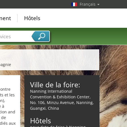
Français
ement
Hôtels
vices
pagnie
Ville de la foire:
contre
Nanning International
s et les
Convention & Exhibition Center,
n),
No. 106, Minzu Avenue, Nanning,
e à
Guangxi, China
tion and
s de
Hôtels
édiés aux