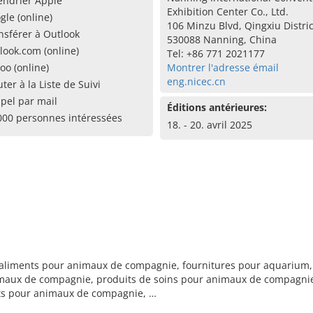
endrier Apple
Exhibition Center Co., Ltd.
gle (online)
106 Minzu Blvd, Qingxiu Distric
nsférer à Outlook
530088 Nanning, China
look.com (online)
Tel: +86 771 2021177
oo (online)
Montrer l'adresse émail
eng.nicec.cn
uter à la Liste de Suivi
pel par mail
Éditions antérieures:
000 personnes intéressées
18. - 20. avril 2025
aliments pour animaux de compagnie, fournitures pour aquarium
maux de compagnie, produits de soins pour animaux de compagnie
ts pour animaux de compagnie, …