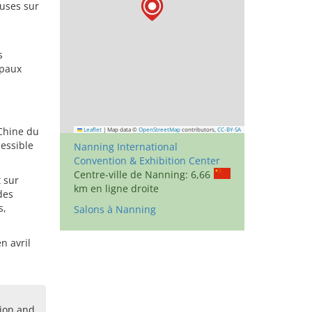
euses sur
s
ipaux
Chine du
Leaflet
|
Map data ©
OpenStreetMap
contributors,
CC-BY-SA
cessible
Nanning International
Convention & Exhibition Center
Centre-ville de Nanning: 6,66
 sur
km en ligne droite
des
s,
Salons à Nanning
n avril
ion and