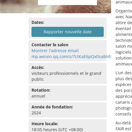
animaux
Organisé
avec Nan
Dates:
attire d
éventai
Rapporter nouvelle date
aliments
technolo
Contacter le salon
salon me
Montrer l'adresse émail
logiciel
mp.weixin.qq.com/s/7ctKaE6pQx0sa8A8yUPOGQ
solution
animaux
Accès:
L’un des
visiteurs professionnels et le grand
plus de
public
espèces
Rotation:
des porc
annuel
apprécie
canaris 
Année de fondation:
photogra
2024
conseils
Au-delà 
Heure locale:
FAIR est
18:05 heures (UTC +08:00)