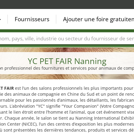
Fournisseurs
Ajouter une foire gratuit
Villes
Secteurs de foire
Secteurs du fournisseur de ser
YC PET FAIR Nanning
on professionnel des fournitures et services pour animaux de com
ET FAIR
est l’un des salons professionnels les plus importants pour
trie des animaux de compagnie en Chine du Sud et un point de ren
rnable pour les passionnés d’animaux, les détaillants, les fabricant
urs. L’abréviation "YC" signifie "Your Companion" (Votre Compagno
ant le lien étroit entre l’homme et l’animal, que cet événement vis
r. Chaque année, le salon se tient au Nanning International Exhibi
on Center (NICEC), l’un des centres d’exposition les plus moderne
ù sont présentées les dernières tendances, produits et services d