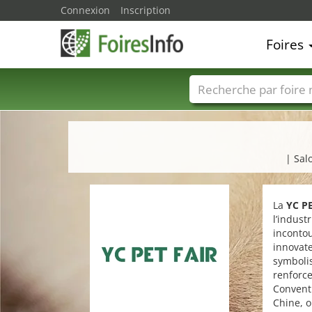
Connexion
Inscription
Foires
Foire noms
Pays
| Sal
La
YC P
l’indus
incontou
innovate
symbolis
renforce
Conventi
Chine, o