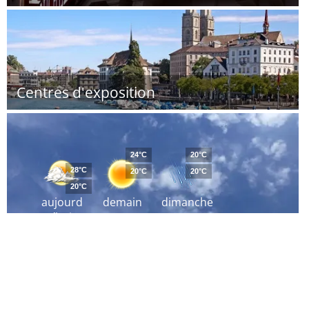
Centres d'exposition
24°C
20°C
28°C
20°C
20°C
20°C
aujourd
demain
dimanche
´hui