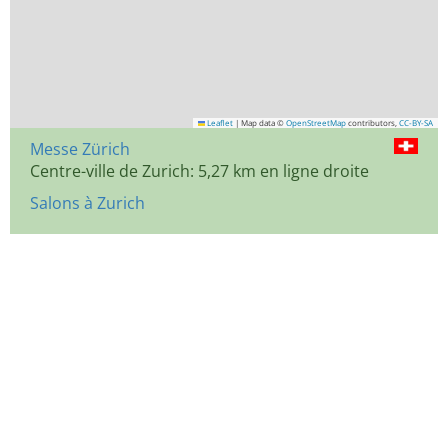
Leaflet
|
Map data ©
OpenStreetMap
contributors,
CC-BY-SA
Messe Zürich
Centre-ville de Zurich: 5,27 km en ligne droite
Salons à Zurich