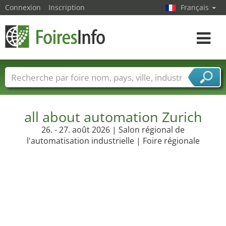
Connexion
Inscription
Français
Toggle
navigat
Foire noms
Pays
Villes
Secteurs de foire
Secteurs du fournisseur de services
all about automation Zurich
26. - 27. août 2026 | Salon régional de
l'automatisation industrielle | Foire régionale