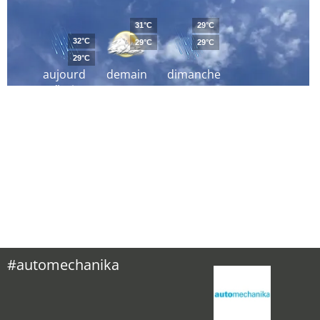
31°C
29°C
32°C
29°C
29°C
29°C
aujourd
demain
dimanche
´hui
#automechanika