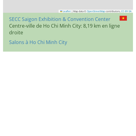
Leaflet
|
Map data ©
OpenStreetMap
contributors,
CC-BY-SA
SECC Saigon Exhibition & Convention Center
Centre-ville de Ho Chi Minh City: 8,19 km en ligne
droite
Salons à Ho Chi Minh City