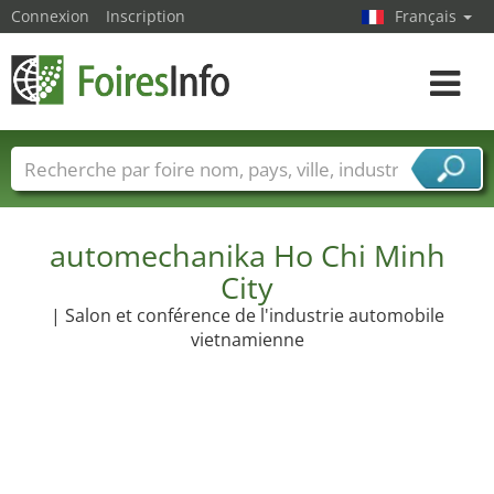
Connexion
Inscription
Français
Toggle
navigat
Foire noms
Pays
Villes
Secteurs de foire
Secteurs du fournisseur de services
automechanika Ho Chi Minh
City
| Salon et conférence de l'industrie automobile
vietnamienne