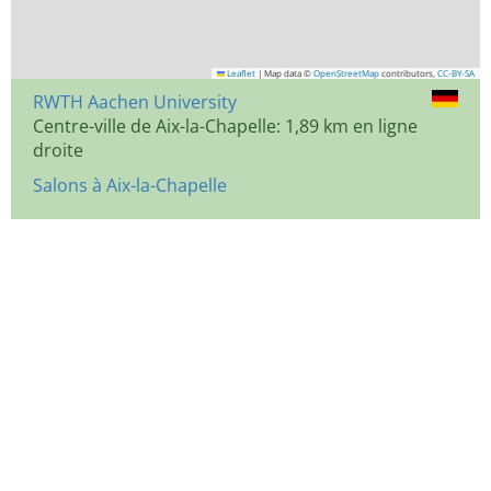
Leaflet
|
Map data ©
OpenStreetMap
contributors,
CC-BY-SA
RWTH Aachen University
Centre-ville de Aix-la-Chapelle: 1,89 km en ligne
droite
Salons à Aix-la-Chapelle