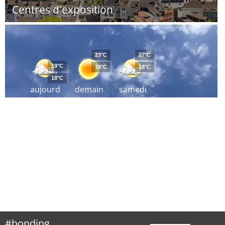
Centres d'exposition
23°C
27°C
19°C
18°C
18°C
18°C
aujourd
demain
samedi
´hui
#bonding