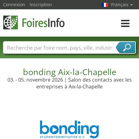
Connexion
Inscription
Français
Toggle
navigat
Foire noms
Pays
Villes
Secteurs de foire
Secteurs du fournisseur de services
bonding Aix-la-Chapelle
03. - 05. novembre 2026 | Salon des contacts avec les
entreprises à Aix-la-Chapelle