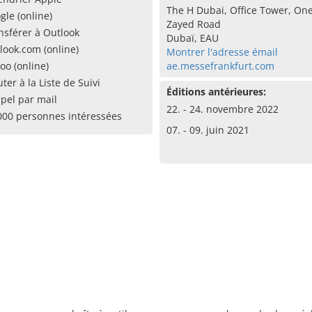
The H Dubai, Office Tower, On
gle (online)
Zayed Road
nsférer à Outlook
Dubaï, EAU
look.com (online)
Montrer l'adresse émail
oo (online)
ae.messefrankfurt.com
uter à la Liste de Suivi
Éditions antérieures:
pel par mail
22. - 24. novembre 2022
000 personnes intéressées
07. - 09. juin 2021