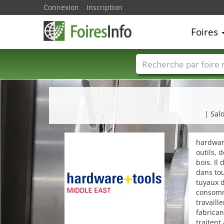
Connexion
Inscription
Foires
Foire noms
Pays
| Sal
hardware
outils, 
bois. Il
dans tou
tuyaux d
consomm
travaill
fabrican
traitent