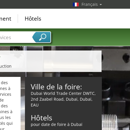
Français
ement
Hôtels
vices
ï
uction
 des
Ville de la foire:
ines à
Dubai World Trade Center DWTC,
rvices
2nd Zaabel Road, Dubaï, Dubaï,
de
EAU
t des
ines à
Hôtels
us les
tés qui
pour date de foire à Dubaï
our