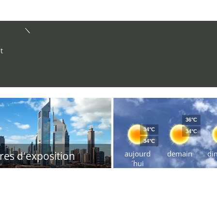
t
36°C
34°C
34°C
34°C
aujourd
demain
di
res d'exposition
´hui