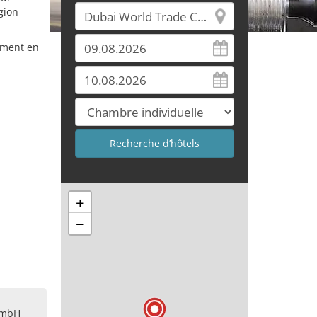
gion
ement en
+
−
GmbH