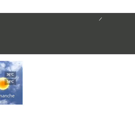
36°C
34°C
manche