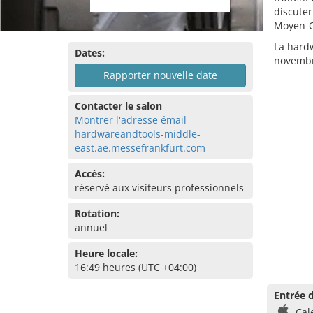
discuter
Moyen-O
La hardw
Dates:
novembr
Rapporter nouvelle date
Contacter le salon
Montrer l'adresse émail
hardwareandtools-middle-
east.ae.messefrankfurt.com
Accès:
réservé aux visiteurs professionnels
Rotation:
annuel
Heure locale:
16:49 heures (UTC +04:00)
Entrée d
Cal