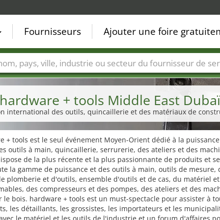
Fournisseurs
Ajouter une foire gratuit
Villes
Secteurs de foire
Secteurs du fournisseur de ser
hardware + tools Middle East Duba
on international des outils, quincaillerie et des matériaux de constr
 + tools est le seul événement Moyen-Orient dédié à la puissance
des outils à main, quincaillerie, serrurerie, des ateliers et des mach
 dispose de la plus récente et la plus passionnante de produits et se
te la gamme de puissance et des outils à main, outils de mesure, 
e plomberie et d'outils, ensemble d'outils et de cas, du matériel e
ables, des compresseurs et des pompes, des ateliers et des mach
er le bois. hardware + tools est un must-spectacle pour assister à to
ts, les détaillants, les grossistes, les importateurs et les municipali
 avec le matériel et les outils de l'industrie et un forum d'affaires p