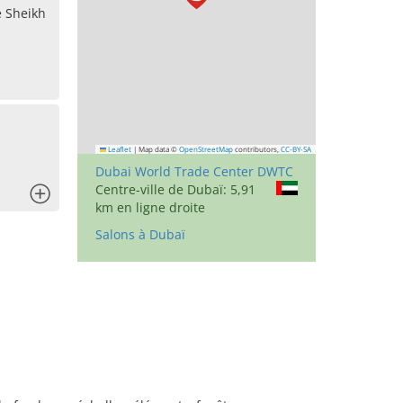
e Sheikh
Leaflet
|
Map data ©
OpenStreetMap
contributors,
CC-BY-SA
Dubai World Trade Center DWTC
Centre-ville de Dubaï: 5,91
x
km en ligne droite
Salons à Dubaï