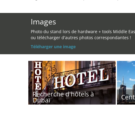
Images
Photo du stand lors de hardware + tools Middle Eas
ou télécharger d'autres photos correspondantes !
Téléharger une image
Recherche d'hôtels à
Cent
Dubaï