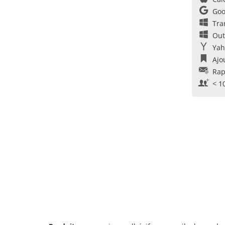
Goo
Tra
Out
Yah
Ajo
Rap
< 1