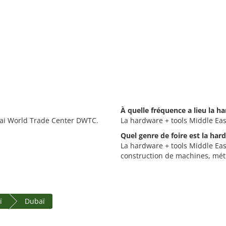
À quelle fréquence a lieu la h
bai World Trade Center DWTC.
La hardware + tools Middle Eas
Quel genre de foire est la har
La hardware + tools Middle East
construction de machines, métie
ï
Dubaï