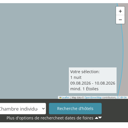
+
−
Votre sélection:
1
nuit
09
.
08
.
2026
-
10
.
08
.
2026
mind.
1
Étoiles
Leaflet
|
Map data ©
OpenStreetMap
contributors,
CC-BY-SA
Plus d'options de rechercheet dates de foires