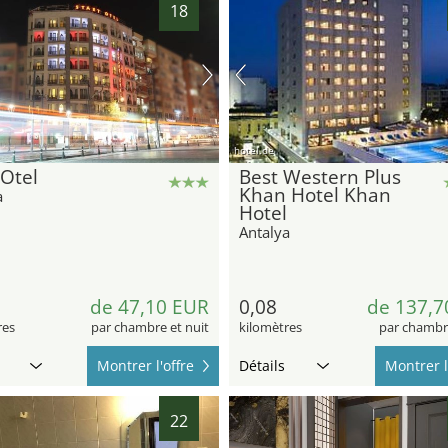
18
hotel.de
 Otel
Best Western Plus
Khan Hotel Khan
a
Hotel
Antalya
de 47,10 EUR
0,08
de 137,7
res
par chambre et nuit
kilomètres
par chambre
Montrer l'offre
Détails
Montrer l
22