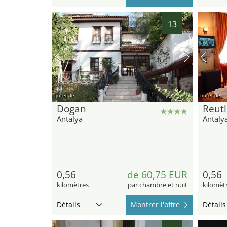
13
hotel.de
hotel.de
Dogan
Reutl
Antalya
Antaly
0,56
de 60,75 EUR
0,56
kilomètres
par chambre et nuit
kilomèt
Détails
Montrer l'offre
Détails