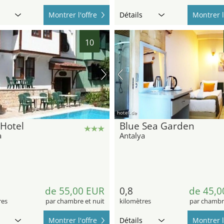
Montrer l'offre
Détails
Montrer l
10
hotel.de
Hotel
Blue Sea Garden
a
Antalya
de 55,00 EUR
0,8
de 45,0
res
par chambre et nuit
kilomètres
par chambre
Montrer l'offre
Détails
Montrer l