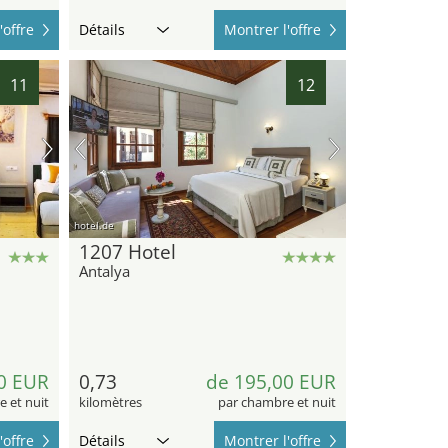
'offre
Détails
Montrer l'offre
11
12
hotel.de
1207 Hotel
Antalya
0 EUR
0,73
de 195,00 EUR
 et nuit
kilomètres
par chambre et nuit
'offre
Détails
Montrer l'offre