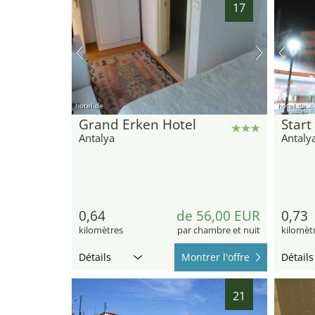
17
hotel.de
hotel.de
Grand Erken Hotel
Start
Antalya
Antaly
0,64
de 56,00 EUR
0,73
kilomètres
par chambre et nuit
kilomèt
Détails
Montrer l'offre
Détails
21