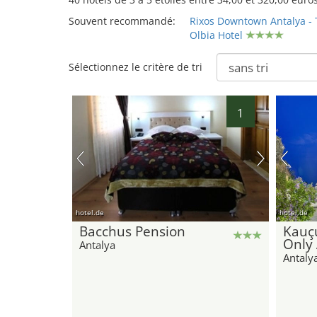
Souvent recommandé:
Rixos Downtown Antalya -
Olbia Hotel
Sélectionnez le critère de tri
1
hotel.de
hotel.de
Bacchus Pension
Kauç
Only 
Antalya
Antaly