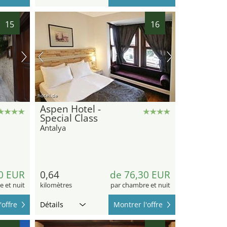
15
16
hotel.de
Aspen Hotel -
Special Class
Antalya
0 EUR
0,64
de 76,30 EUR
 et nuit
kilomètres
par chambre et nuit
'offre
Détails
Montrer l'offre