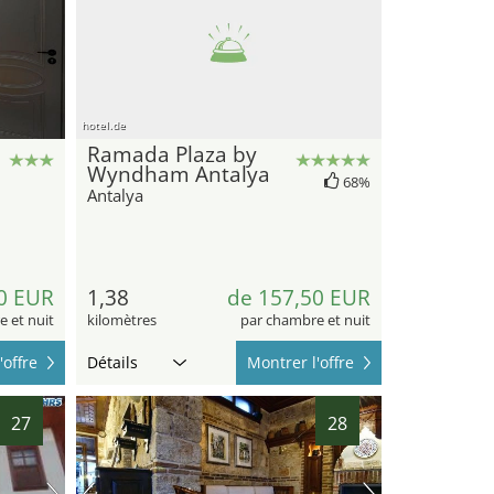
hotel.de
Ramada Plaza by
Wyndham Antalya
68%
Antalya
0 EUR
1,38
de 157,50 EUR
 et nuit
kilomètres
par chambre et nuit
'offre
Détails
Montrer l'offre
27
28