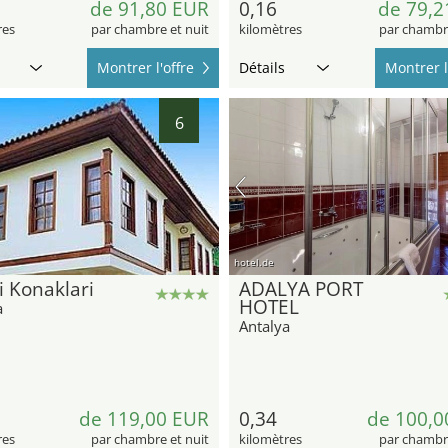
de 91,80 EUR
0,16
de 79,2
res
par chambre et nuit
kilomètres
par chambre
Montrer l'offre
Détails
Montrer l
6
hotel.de
i Konaklari
ADALYA PORT
HOTEL
a
Antalya
de 119,00 EUR
0,34
de 100,0
res
par chambre et nuit
kilomètres
par chambre