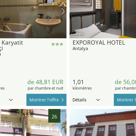
hotel.de
 Karyatit
EXPOROYAL HOTEL
çi
Antalya
a
de 48,81 EUR
1,01
de 56,0
res
par chambre et nuit
kilomètres
par chambre
Montrer l'offre
Détails
Montrer l
26