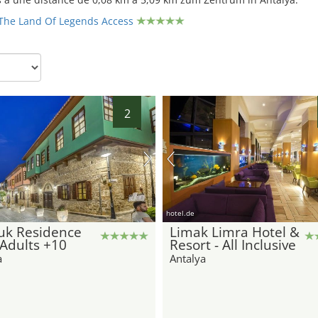
 The Land Of Legends Access
2
hotel.de
uk Residence
Limak Limra Hotel &
Adults +10
Resort - All Inclusive
a
Antalya