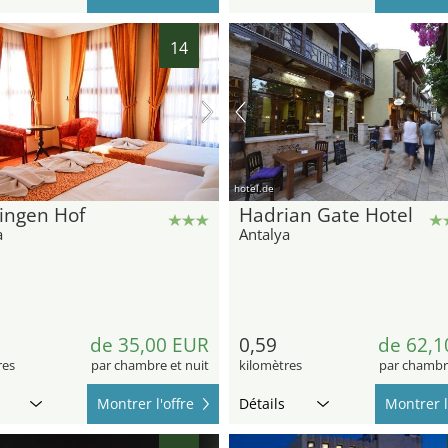
14
hotel.de
ingen Hof
Hadrian Gate Hotel
a
Antalya
de 35,00 EUR
0,59
de 62,1
res
par chambre et nuit
kilomètres
par chambre
Montrer l'offre
Détails
Montrer l