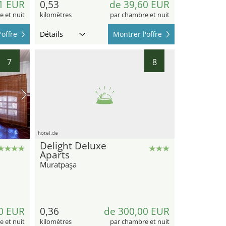
1 EUR
0,53
de 39,60 EUR
 et nuit
kilomètres
par chambre et nuit
'offre
Détails
Montrer l'offre
7
8
hotel.de
Delight Deluxe
Aparts
Muratpaşa
0 EUR
0,36
de 300,00 EUR
 et nuit
kilomètres
par chambre et nuit