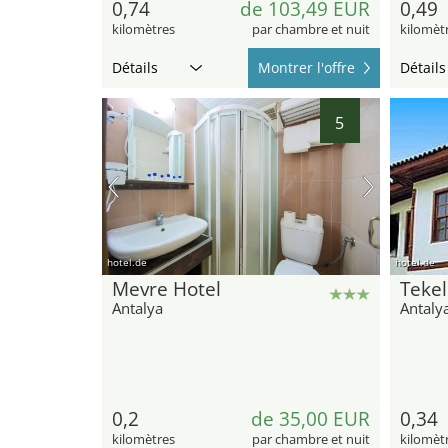
0,74
de 103,49 EUR
0,49
kilomètres
par chambre et nuit
kilomèt
Détails
Montrer l'offre
Détails
5
hotel.de
hotel.de
Mevre Hotel
Tekel
Antalya
Antaly
0,2
de 35,00 EUR
0,34
kilomètres
par chambre et nuit
kilomèt