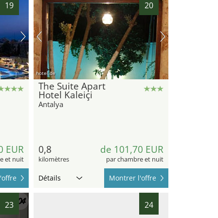
19
20
hotel.de
The Suite Apart
Hotel Kaleiçi
Antalya
0 EUR
0,8
de 101,70 EUR
 et nuit
kilomètres
par chambre et nuit
'offre
Détails
Montrer l'offre
23
24