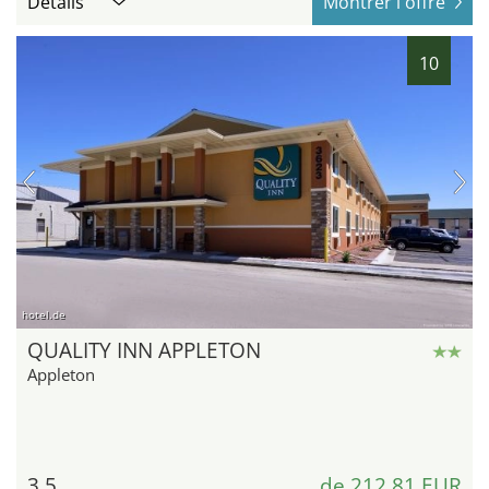
Détails
Montrer l'offre
10
hotel.de
QUALITY INN APPLETON
Appleton
3,5
de 212,81 EUR