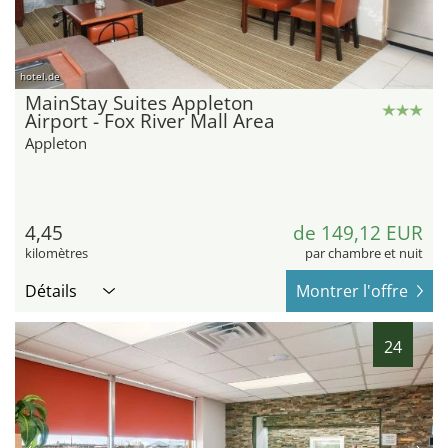
hotel.de
MainStay Suites Appleton
Airport - Fox River Mall Area
Appleton
4,45
de 149,12 EUR
kilomètres
par chambre et nuit
Détails
Montrer l'offre
24