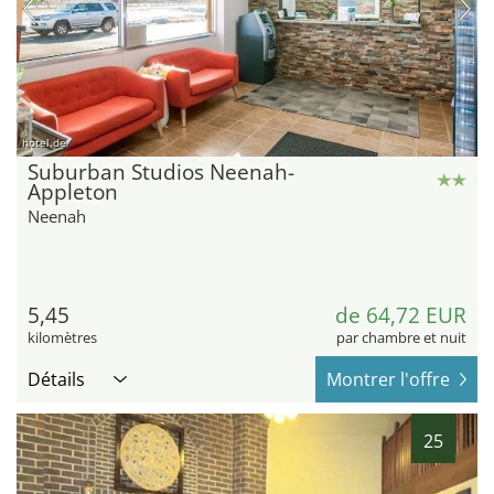
hotel.de
Suburban Studios Neenah-
Appleton
Neenah
5,45
de 64,72 EUR
kilomètres
par chambre et nuit
Détails
Montrer l'offre
25