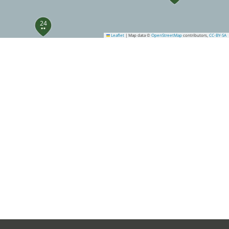
24
Leaflet
|
Map data ©
OpenStreetMap
contributors,
CC-BY-SA
30
33