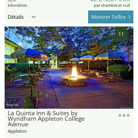
kilomètres
par chambre et nuit
Détails
Montrer l'offre
11
hotel.de
La Quinta Inn & Suites by
Wyndham Appleton College
Avenue
Appleton