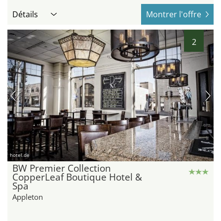
Détails
Montrer l'offre
2
hotel.de
BW Premier Collection
CopperLeaf Boutique Hotel &
Spa
Appleton