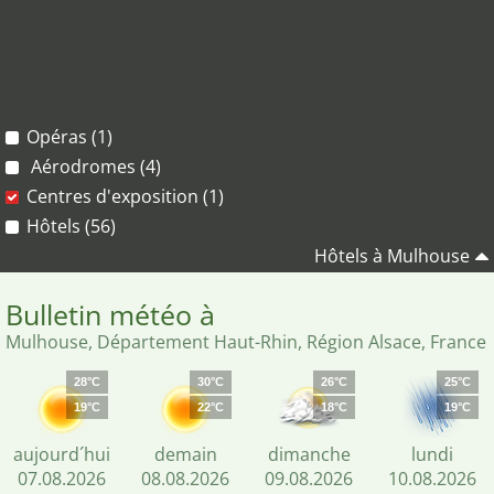
Opéras (1)
Aérodromes (4)
Centres d'exposition (1)
Hôtels (56)
Hôtels à Mulhouse
Bulletin météo à
Mulhouse, Département Haut-Rhin, Région Alsace, France
28°C
30°C
26°C
25°C
19°C
22°C
18°C
19°C
aujourd´hui
demain
dimanche
lundi
07.08.2026
08.08.2026
09.08.2026
10.08.2026