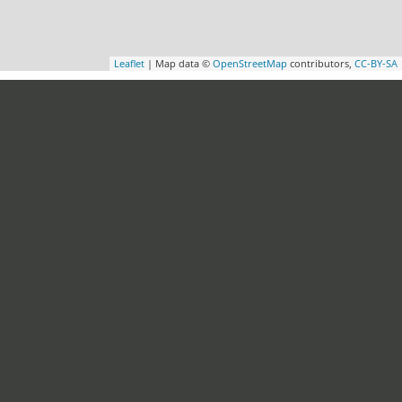
Leaflet
| Map data ©
OpenStreetMap
contributors,
CC-BY-SA