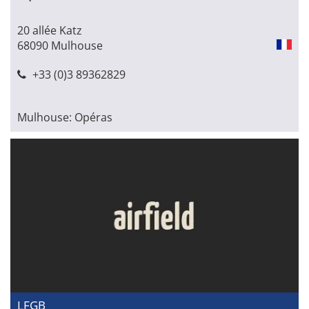
20 allée Katz
68090 Mulhouse
+33 (0)3 89362829
Mulhouse: Opéras
LFGB