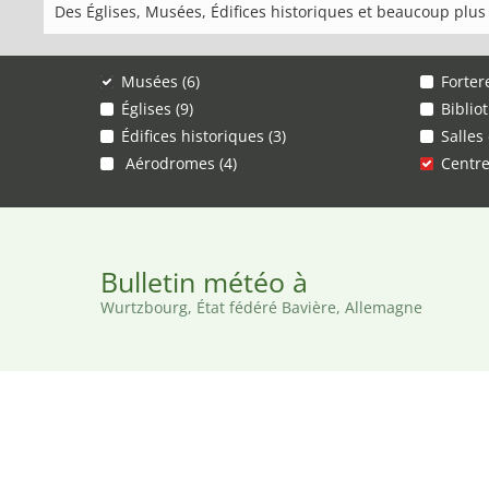
Des Églises, Musées, Édifices historiques et beaucoup plus
Musées (6)
Forter
Églises (9)
Biblio
Édifices historiques (3)
Salles
Aérodromes (4)
Centre
Bulletin météo à
Wurtzbourg, État fédéré Bavière, Allemagne