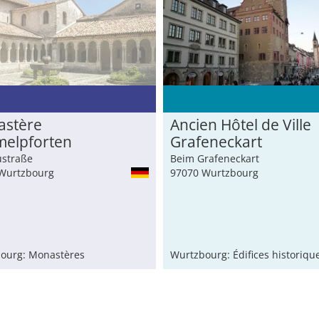
stère
Ancien Hôtel de Ville
elpforten
Grafeneckart
uenkloster
straße
Beim Grafeneckart
elitinnen)
Wurtzbourg
97070 Wurtzbourg
ourg: Monastères
Wurtzbourg: Édifices historiqu