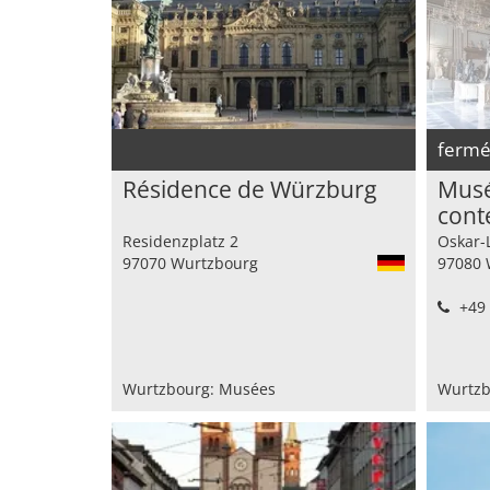
ferm
Résidence de Würzburg
Musé
cont
(Kul
Residenzplatz 2
Oskar-
97070 Wurtzbourg
97080 
+49 
Wurtzbourg: Musées
Wurtzb