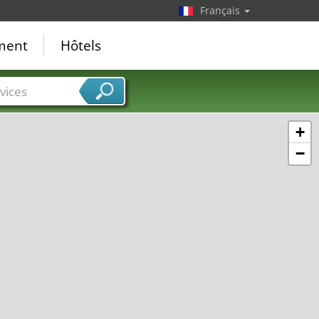
Français
ement
Hôtels
vices
+
−