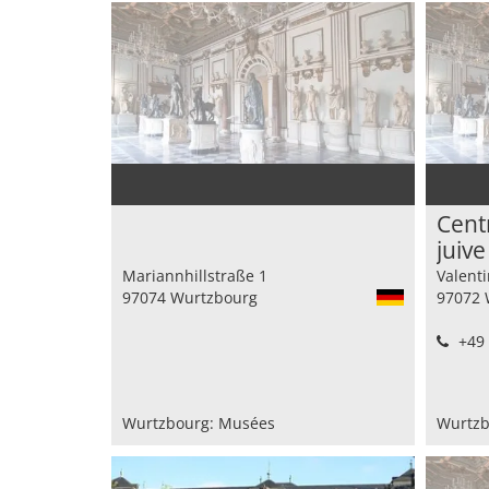
Cent
juive
Mariannhillstraße 1
Valent
97074 Wurtzbourg
97072 
+49 
Wurtzbourg: Musées
Wurtzb