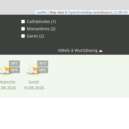
Leaflet
| Map data ©
OpenStreetMap
contributors,
CC-BY-SA
Cathédrales (1)
Monastères (2)
Gares (2)
Hôtels à Wurtzbourg
29°C
31°C
15°C
19°C
imanche
lundi
.08.2026
10.08.2026