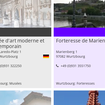
é
e d'art moderne et
Forteresse de Marie
emporain
turspeicher)
Laredo-Platz 1
Marienberg 1
Wurtzbourg
97082 Wurtzbourg
(0)931 322250
+49 (0)931 3551750
ourg: Musées
Wurtzbourg: Forteresses