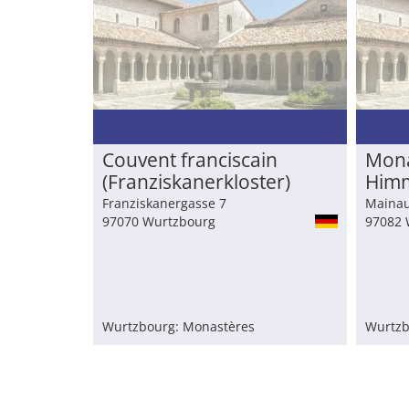
Couvent franciscain
Mona
(Franziskanerkloster)
Himm
(Fra
Franziskanergasse 7
Mainau
97070 Wurtzbourg
Karm
97082 
Wurtzbourg: Monastères
Wurtzb