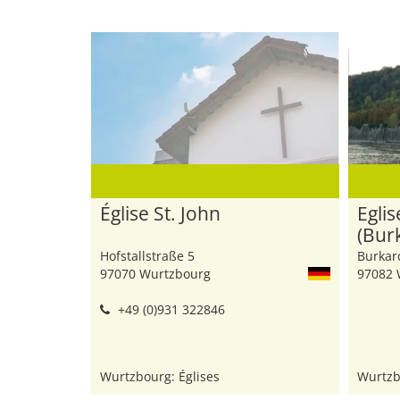
Église St. John
Egli
(Bur
Hofstallstraße 5
Burkard
97070 Wurtzbourg
97082 
+49 (0)931 322846
Wurtzbourg: Églises
Wurtzb