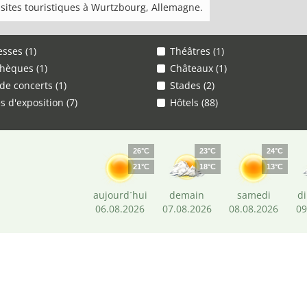
 sites touristiques à Wurtzbourg, Allemagne.
esses (1)
Théâtres (1)
thèques (1)
Châteaux (1)
 de concerts (1)
Stades (2)
s d'exposition (7)
Hôtels (88)
26°C
23°C
24°C
21°C
18°C
13°C
aujourd´hui
demain
samedi
d
06.08.2026
07.08.2026
08.08.2026
09