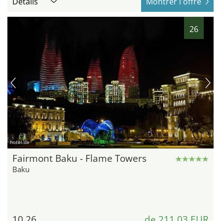
Détails
Montrer l'offre
26
hotel.de
Fairmont Baku - Flame Towers
Baku
10,26
de 211,03 EUR