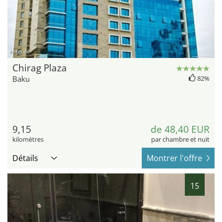
hotel.de
Chirag Plaza
Baku
82%
9,15
de 48,40 EUR
kilomètres
par chambre et nuit
Détails
Montrer l'offre
15