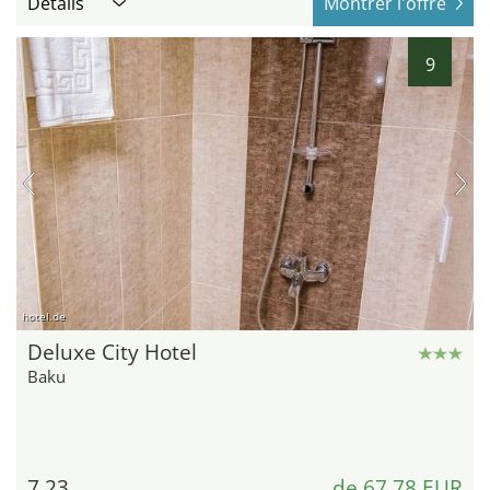
Détails
Montrer l'offre
9
hotel.de
Deluxe City Hotel
Baku
7,23
de 67,78 EUR