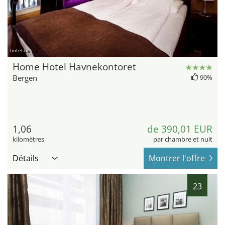
hotel.de
Home Hotel Havnekontoret
Bergen
90%
1,06
de 390,01 EUR
kilomètres
par chambre et nuit
Détails
Montrer l'offre
23