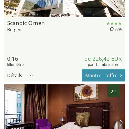
hotel.de
Scandic Ornen
Bergen
77%
0,16
de 226,42 EUR
kilomètres
par chambre et nuit
Détails
Montrer l'offre
22