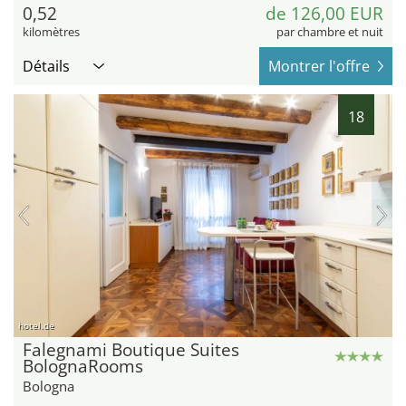
0,52
de 126,00 EUR
kilomètres
par chambre et nuit
Détails
Montrer l'offre
18
hotel.de
Falegnami Boutique Suites
BolognaRooms
Bologna