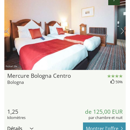
hotel.de
Mercure Bologna Centro
Bologna
59%
1,25
de 125,00 EUR
kilomètres
par chambre et nuit
Détails
Montrer l'offre