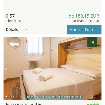
0,57
de 189,15 EUR
kilomètres
par chambre et nuit
Détails
Montrer l'offre
19
hotel.de
Frassinago Suites