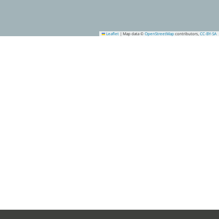
Leaflet
|
Map data ©
OpenStreetMap
contributors,
CC-BY-SA