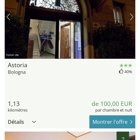
hotel.de
Astoria
Bologna
40%
1,13
de 100,00 EUR
kilomètres
par chambre et nuit
Détails
Montrer l'offre
7