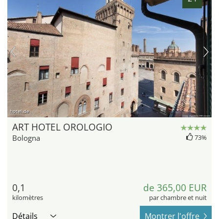
hotel.de
ART HOTEL OROLOGIO
Bologna
73%
0,1
de 365,00 EUR
kilomètres
par chambre et nuit
Détails
Montrer l'offre