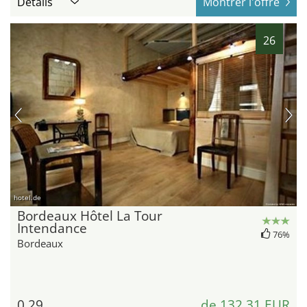
Détails
Montrer l'offre
26
hotel.de
Bordeaux Hôtel La Tour
Intendance
76%
Bordeaux
0,29
de 132,31 EUR