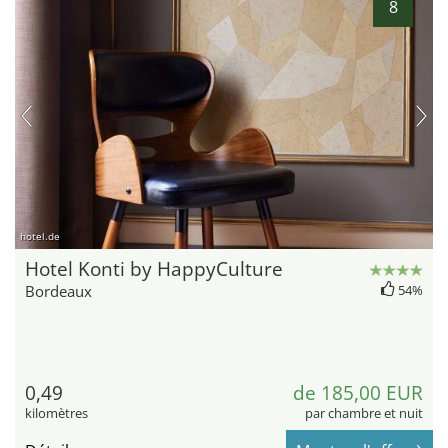
8
hotel.de
Hotel Konti by HappyCulture
Bordeaux
54%
0,49
de 185,00 EUR
kilomètres
par chambre et nuit