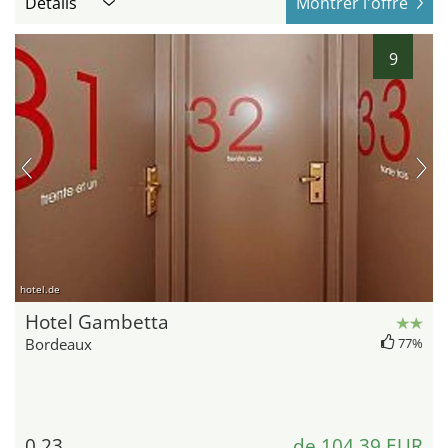
Détails
Montrer l'offre
9
hotel.de
Hotel Gambetta
Bordeaux
77%
0,23
de 104,39 EUR