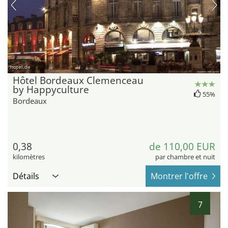
hotel.de
Hôtel Bordeaux Clemenceau
by Happyculture
55%
Bordeaux
0,38
de 110,00 EUR
kilomètres
par chambre et nuit
Détails
Montrer l'offre
7