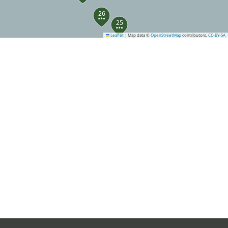
26
25
Leaflet
|
Map data ©
OpenStreetMap
contributors,
CC-BY-SA