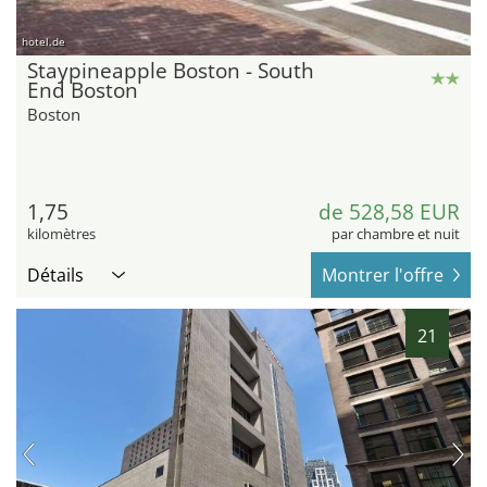
hotel.de
Staypineapple Boston - South
End Boston
Boston
1,75
de 528,58 EUR
kilomètres
par chambre et nuit
Détails
Montrer l'offre
21