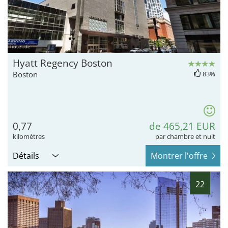
hotel.de
Hyatt Regency Boston
Boston
83%
0,77
de 465,21 EUR
kilomètres
par chambre et nuit
Détails
Montrer l'offre
22