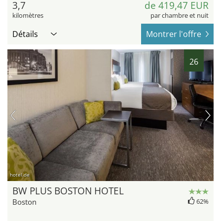
3,7
de 419,47 EUR
kilomètres
par chambre et nuit
Détails
Montrer l'offre
26
hotel.de
BW PLUS BOSTON HOTEL
Boston
62%