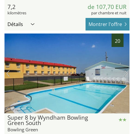
7,2
de 107,70 EUR
kilomètres
par chambre et nuit
Détails
Montrer l'offre
20
hotel.de
Super 8 by Wyndham Bowling
Green South
Bowling Green