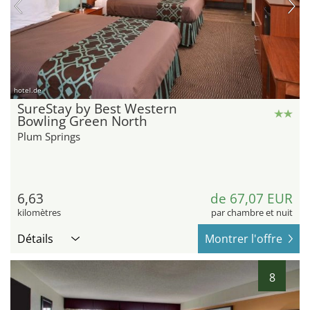
hotel.de
SureStay by Best Western
Bowling Green North
Plum Springs
6,63
de 67,07 EUR
kilomètres
par chambre et nuit
Détails
Montrer l'offre
8