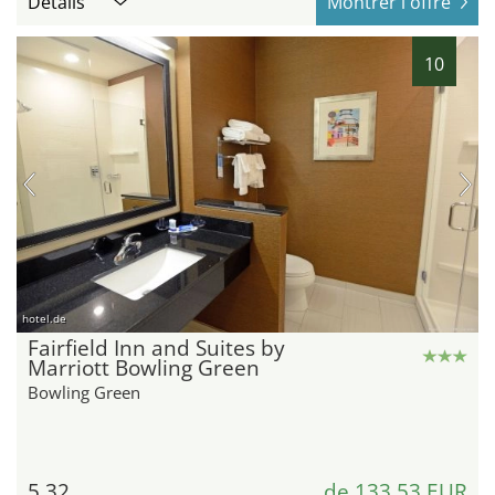
Détails
Montrer l'offre
10
hotel.de
Fairfield Inn and Suites by
Marriott Bowling Green
Bowling Green
5,32
de 133,53 EUR