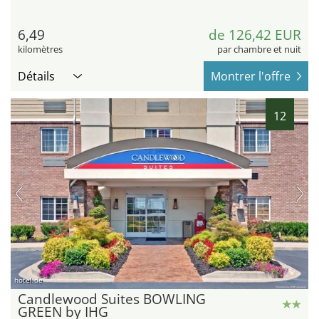
6,49
de 126,42 EUR
kilomètres
par chambre et nuit
Détails
Montrer l'offre
12
hotel.de
Candlewood Suites BOWLING
GREEN by IHG