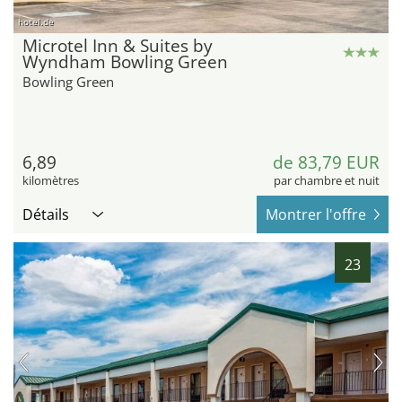
hotel.de
Microtel Inn & Suites by
Wyndham Bowling Green
Bowling Green
6,89
de 83,79 EUR
kilomètres
par chambre et nuit
Détails
Montrer l'offre
23