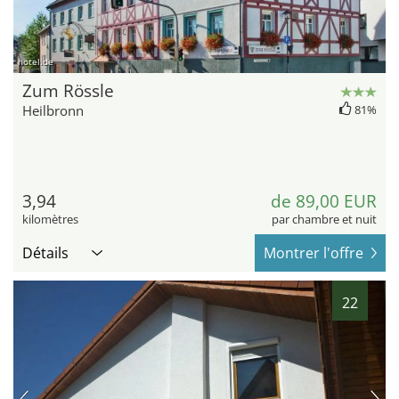
hotel.de
Zum Rössle
Heilbronn
81%
3,94
de 89,00 EUR
kilomètres
par chambre et nuit
Détails
Montrer l'offre
22