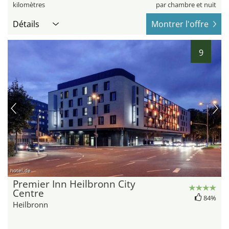
kilomètres
par chambre et nuit
Détails
Montrer l'offre
9
hotel.de
Premier Inn Heilbronn City
Centre
84%
Heilbronn