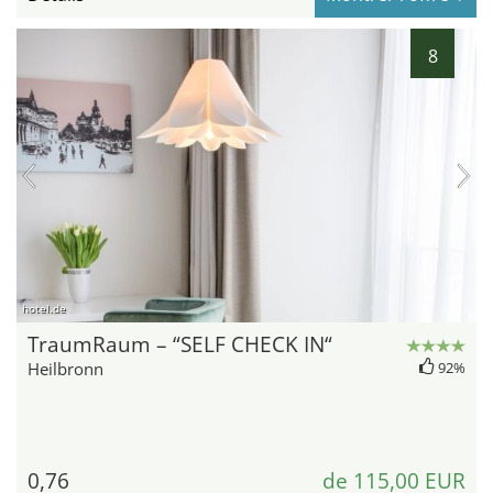
8
hotel.de
TraumRaum – “SELF CHECK IN“
Heilbronn
92%
0,76
de 115,00 EUR