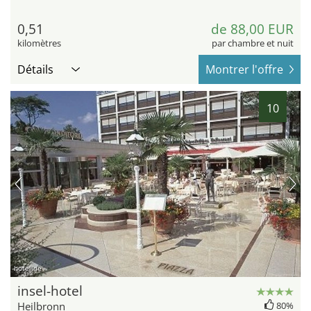
0,51
de 88,00 EUR
kilomètres
par chambre et nuit
Détails
Montrer l'offre
10
hotel.de
insel-hotel
Heilbronn
80%