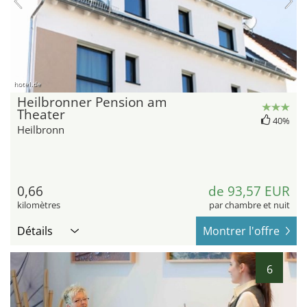
hotel.de
Heilbronner Pension am
Theater
40%
Heilbronn
0,66
de 93,57 EUR
kilomètres
par chambre et nuit
Détails
Montrer l'offre
6