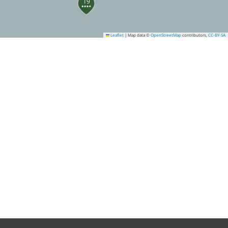
19
Leaflet
|
Map data ©
OpenStreetMap
contributors,
CC-BY-SA
29
33
38