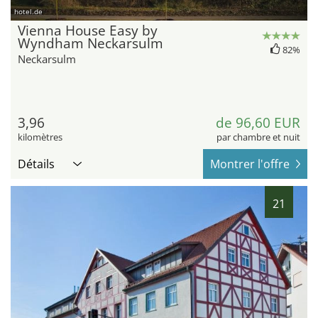
hotel.de
Vienna House Easy by
Wyndham Neckarsulm
82%
Neckarsulm
3,96
de 96,60 EUR
kilomètres
par chambre et nuit
Détails
Montrer l'offre
21