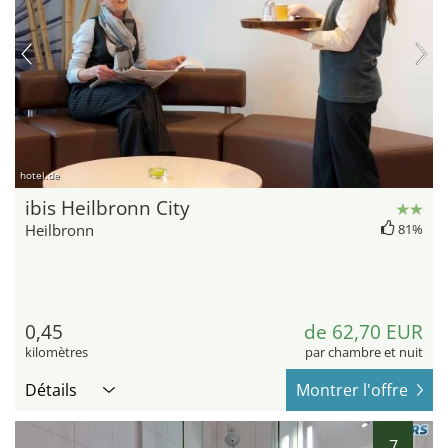
hotel.de
ibis Heilbronn City
Heilbronn
81%
0,45
de 62,70 EUR
kilomètres
par chambre et nuit
Détails
Montrer l'offre
7