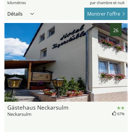
kilomètres
par chambre et nuit
Détails
Montrer l'offre
26
hotel.de
Gästehaus Neckarsulm
Neckarsulm
67%