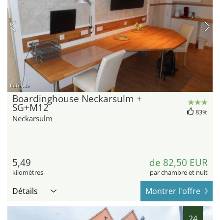
hotel.de
Boardinghouse Neckarsulm +
SG+M12
83%
Neckarsulm
5,49
de 82,50 EUR
kilomètres
par chambre et nuit
Détails
Montrer l'offre
24