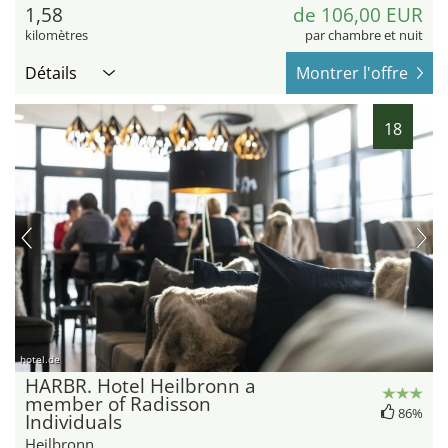
1,58
de 106,00 EUR
kilomètres
par chambre et nuit
Détails
Montrer l'offre
18
hotel.de
HARBR. Hotel Heilbronn a
member of Radisson
86%
Individuals
Heilbronn