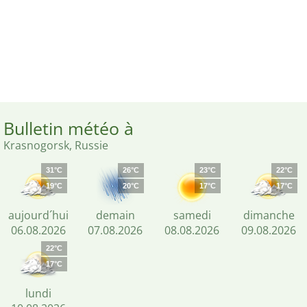
Bulletin météo à
Krasnogorsk, Russie
31°C
26°C
23°C
22°C
19°C
20°C
17°C
17°C
aujourd´hui
demain
samedi
dimanche
06.08.2026
07.08.2026
08.08.2026
09.08.2026
22°C
17°C
lundi