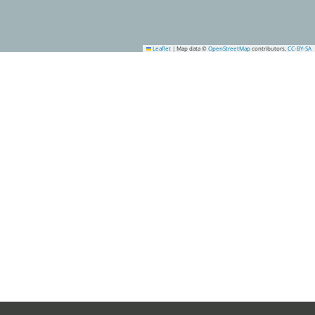
Leaflet
|
Map data ©
OpenStreetMap
contributors,
CC-BY-SA