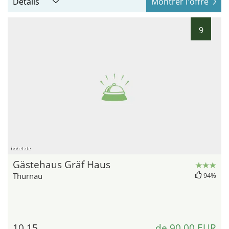
Détails
Montrer l'offre
9
hotel.de
Gästehaus Gräf Haus
Thurnau
94%
10,15
de 90,00 EUR