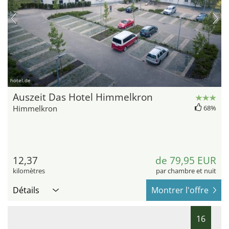
hotel.de
Auszeit Das Hotel Himmelkron
Himmelkron
68%
12,37
de 79,95 EUR
kilomètres
par chambre et nuit
Détails
Montrer l'offre
16