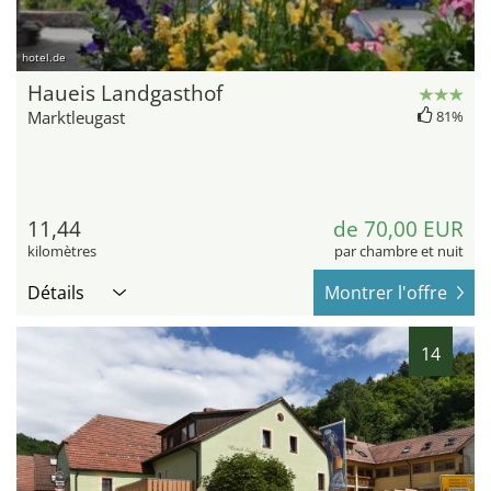
hotel.de
Haueis Landgasthof
Marktleugast
81%
11,44
de 70,00 EUR
kilomètres
par chambre et nuit
Détails
Montrer l'offre
14