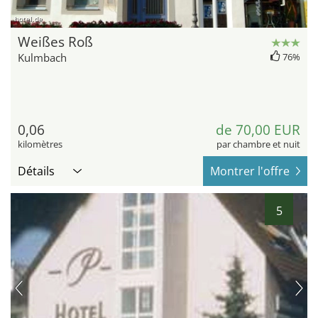
hotel.de
Weißes Roß
Kulmbach
76%
0,06
de 70,00 EUR
kilomètres
par chambre et nuit
Détails
Montrer l'offre
5