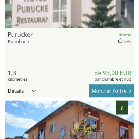
hotel.de
Purucker
Kulmbach
76%
1,3
de 93,00 EUR
kilomètres
par chambre et nuit
Détails
Montrer l'offre
6