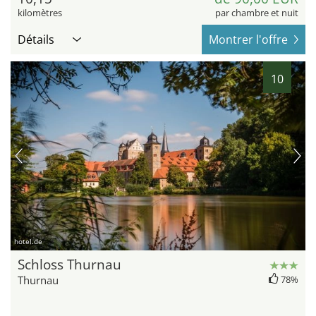
kilomètres
par chambre et nuit
Détails
Montrer l'offre
10
hotel.de
Schloss Thurnau
Thurnau
78%