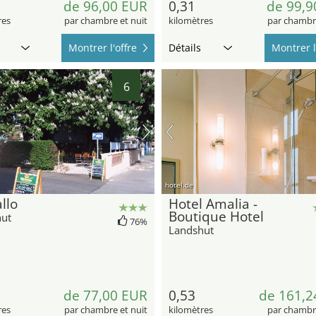
de 96,00 EUR
0,31
de 99,9
res
par chambre et nuit
kilomètres
par chambre
Montrer l'offre
Détails
Montrer l
6
hotel.de
allo
Hotel Amalia -
Boutique Hotel
ut
76%
Landshut
de 77,00 EUR
0,53
de 161,2
res
par chambre et nuit
kilomètres
par chambre