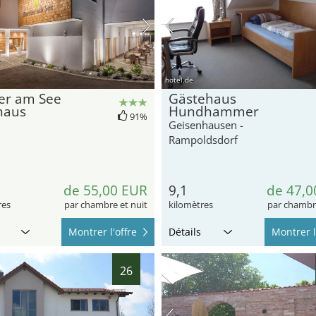
hotel.de
er am See
Gästehaus
haus
Hundhammer
91%
Geisenhausen -
Rampoldsdorf
de 55,00 EUR
9,1
de 47,0
res
par chambre et nuit
kilomètres
par chambre
Montrer l'offre
Détails
Montrer l
26