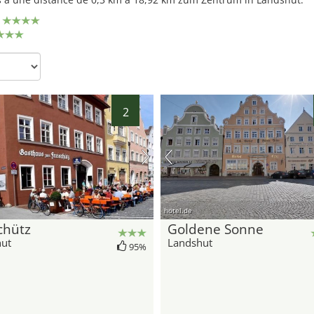
29
2
hotel.de
chütz
Goldene Sonne
ut
Landshut
95%