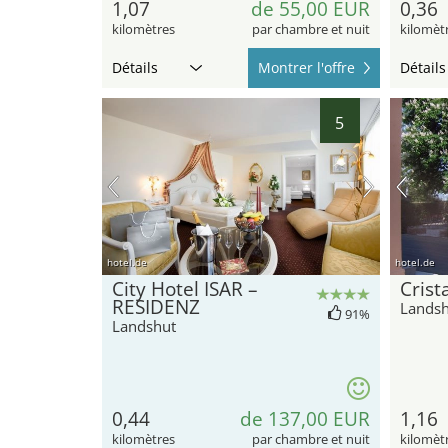
1,07
de 55,00 EUR
0,36
kilomètres
par chambre et nuit
kilomèt
Détails
Montrer l'offre
Détails
5
hotel.de
hotel.de
City Hotel ISAR –
Crist
RESIDENZ
Landsh
91%
Landshut
0,44
de 137,00 EUR
1,16
kilomètres
par chambre et nuit
kilomèt