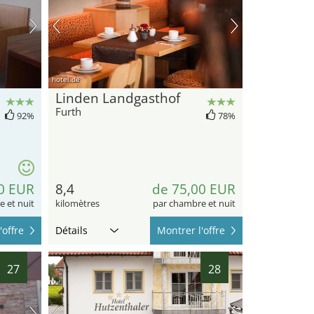
hotel.de
Linden Landgasthof
Furth
92%
78%
0 EUR
8,4
de 75,00 EUR
 et nuit
kilomètres
par chambre et nuit
'offre
Détails
Montrer l'offre
27
28