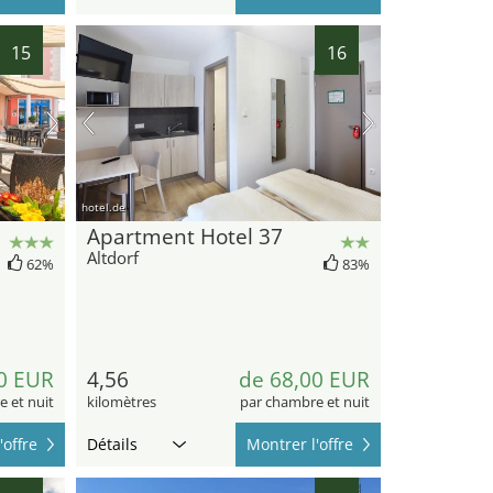
15
16
hotel.de
Apartment Hotel 37
Altdorf
62%
83%
0 EUR
4,56
de 68,00 EUR
 et nuit
kilomètres
par chambre et nuit
'offre
Détails
Montrer l'offre