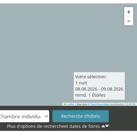
+
−
Votre sélection:
1
nuit
08
.
08
.
2026
-
09
.
08
.
2026
mind.
1
Étoiles
Leaflet
|
Map data ©
OpenStreetMap
contributors,
CC-BY-SA
Plus d'options de rechercheet dates de foires
23