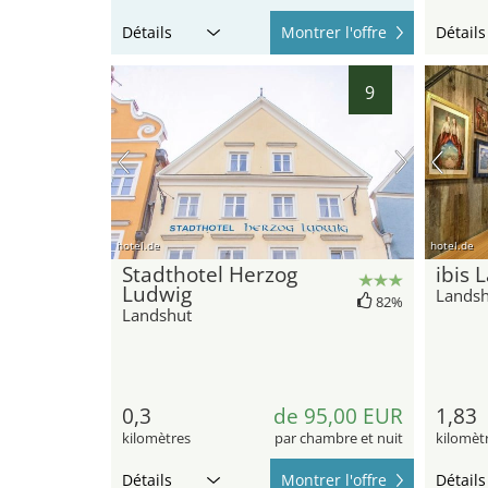
Détails
Montrer l'offre
Détails
9
hotel.de
hotel.de
Stadthotel Herzog
ibis 
Ludwig
Landsh
82%
Landshut
0,3
de 95,00 EUR
1,83
kilomètres
par chambre et nuit
kilomèt
Détails
Montrer l'offre
Détails