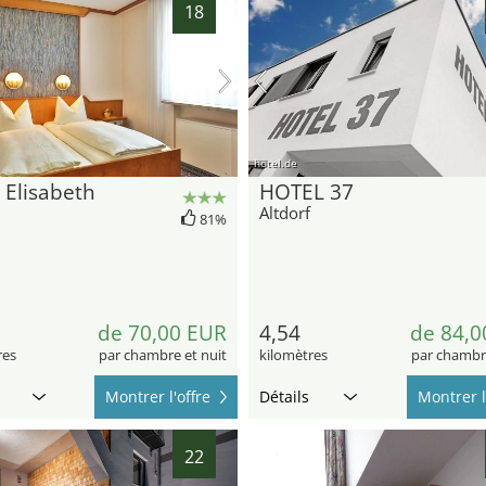
18
hotel.de
 Elisabeth
HOTEL 37
Altdorf
81%
de 70,00 EUR
4,54
de 84,0
res
par chambre et nuit
kilomètres
par chambre
Montrer l'offre
Détails
Montrer l
22