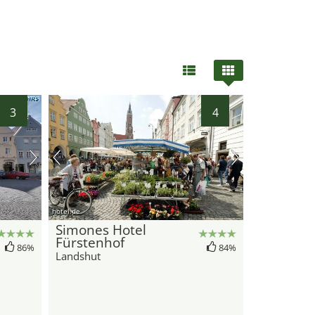
26
35
3
4
37
hotel.de
Simones Hotel
Fürstenhof
86%
84%
Landshut