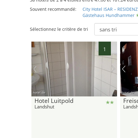
27
33
32
Souvent recommandé:
City Hotel ISAR – RESIDENZ
34
Gästehaus Hundhammer
Sélectionnez le critère de tri
30
1
hotel.de
hotel.de
38
Hotel Luitpold
Freis
Landshut
Landsh