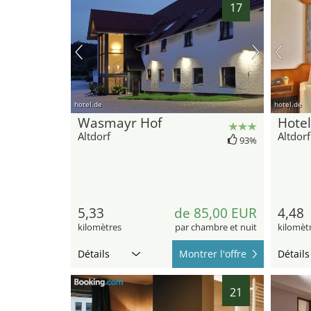
17
hotel.de
hotel.de
Wasmayr Hof
Hotel
Altdorf
Altdorf
93%
5,33
de 85,00 EUR
4,48
kilomètres
par chambre et nuit
kilomèt
Détails
Montrer l'offre
Détails
21