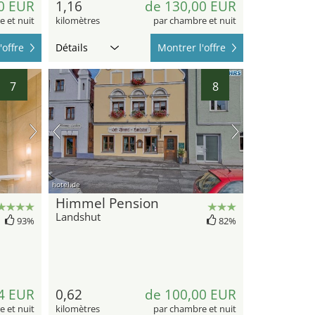
0 EUR
1,16
de 130,00 EUR
 et nuit
kilomètres
par chambre et nuit
'offre
Détails
Montrer l'offre
7
8
hotel.de
Himmel Pension
Landshut
93%
82%
4 EUR
0,62
de 100,00 EUR
 et nuit
kilomètres
par chambre et nuit