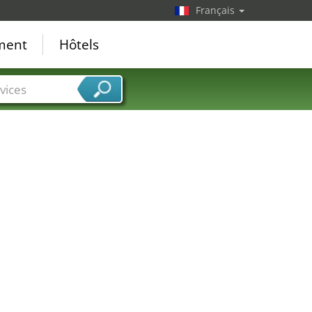
Français
ement
Hôtels
vices
31