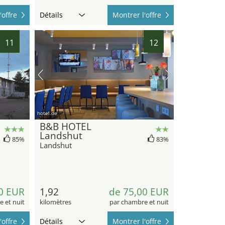
'offre
Détails
Montrer l'offre
11
12
hotel.de
B&B HOTEL
Landshut
85%
83%
Landshut
0 EUR
1,92
de 75,00 EUR
 et nuit
kilomètres
par chambre et nuit
'offre
Détails
Montrer l'offre