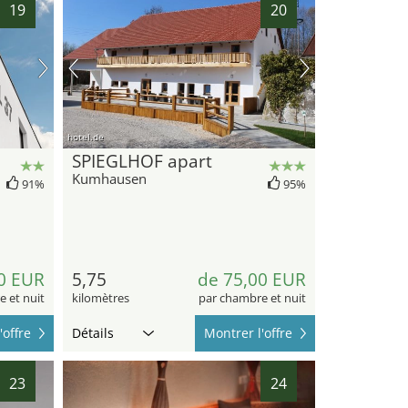
19
20
hotel.de
SPIEGLHOF apart
Kumhausen
91%
95%
0 EUR
5,75
de 75,00 EUR
 et nuit
kilomètres
par chambre et nuit
'offre
Détails
Montrer l'offre
23
24