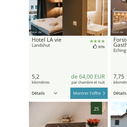
hotel.de
hotel.de
Hotel LA vie
Forst
Gast
Landshut
90%
Eching
5,2
de 64,00 EUR
7,75
kilomètres
par chambre et nuit
kilomèt
Détails
Montrer l'offre
Détails
25