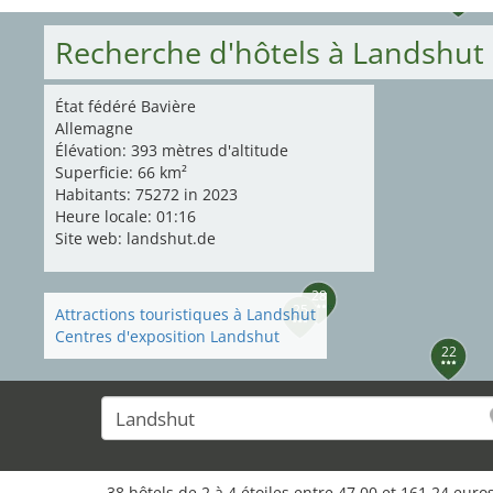
Recherche d'hôtels à Landshut
État fédéré Bavière
Allemagne
Élévation: 393 mètres d'altitude
Superficie: 66 km²
Habitants: 75272 in 2023
Heure locale: 01:16
Site web: landshut.de
28
25
Attractions touristiques à Landshut
Centres d'exposition Landshut
22
38 hôtels de 2 à 4 étoiles entre 47,00 et 161,24 eu