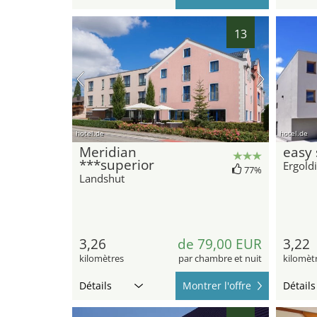
13
hotel.de
hotel.de
Meridian
easy 
***superior
Ergold
77%
Landshut
3,26
de 79,00 EUR
3,22
kilomètres
par chambre et nuit
kilomèt
Détails
Montrer l'offre
Détails