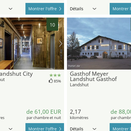
Montrer l'offre
Détails
Montrer l
10
hotel.de
Landshut City
Gasthof Meyer
Landshut Gasthof
ut
85%
Landshut
de 61,00 EUR
2,17
de 88,0
res
par chambre et nuit
kilomètres
par chambre
Montrer l'offre
Détails
Montrer l