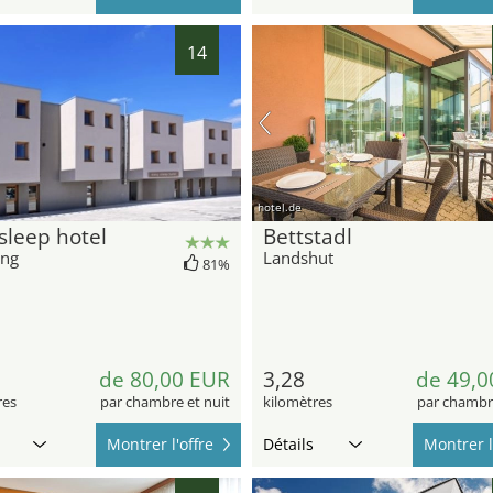
14
hotel.de
sleep hotel
Bettstadl
ing
Landshut
81%
de 80,00 EUR
3,28
de 49,0
res
par chambre et nuit
kilomètres
par chambre
Montrer l'offre
Détails
Montrer l