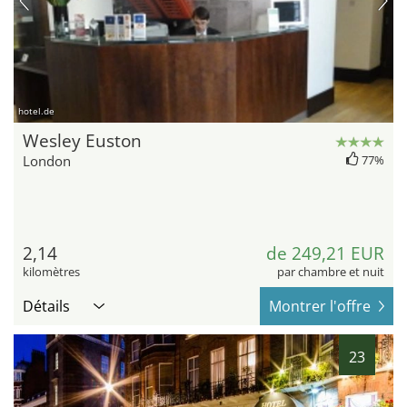
hotel.de
Wesley Euston
London
77%
2,14
de 249,21 EUR
kilomètres
par chambre et nuit
Détails
Montrer l'offre
23