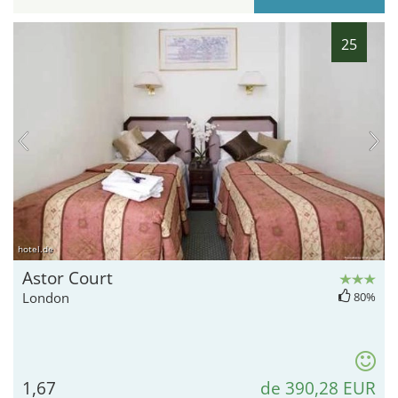
25
hotel.de
Astor Court
London
80%
1,67
de 390,28 EUR