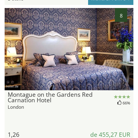
8
hotel.de
Montague on the Gardens Red
Carnation Hotel
66%
London
1,26
de 455,27 EUR