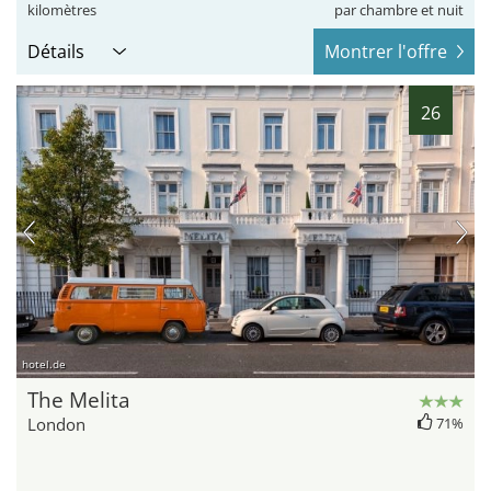
kilomètres
par chambre et nuit
Détails
Montrer l'offre
26
hotel.de
The Melita
London
71%