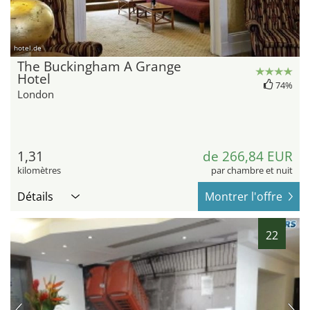
hotel.de
The Buckingham A Grange
Hotel
74%
London
1,31
de 266,84 EUR
kilomètres
par chambre et nuit
Détails
Montrer l'offre
22