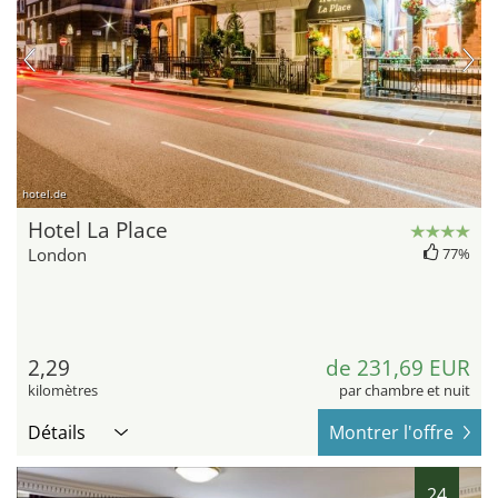
hotel.de
Hotel La Place
London
77%
2,29
de 231,69 EUR
kilomètres
par chambre et nuit
Détails
Montrer l'offre
24