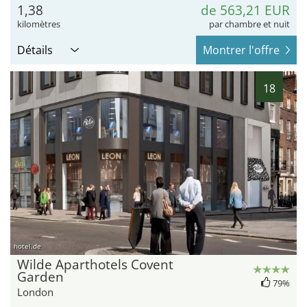
1,38
de 563,21 EUR
kilomètres
par chambre et nuit
Détails
Montrer l'offre
18
hotel.de
Wilde Aparthotels Covent
Garden
79%
London