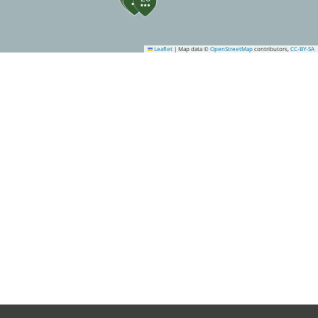
Leaflet
|
Map data ©
OpenStreetMap
contributors,
CC-BY-SA