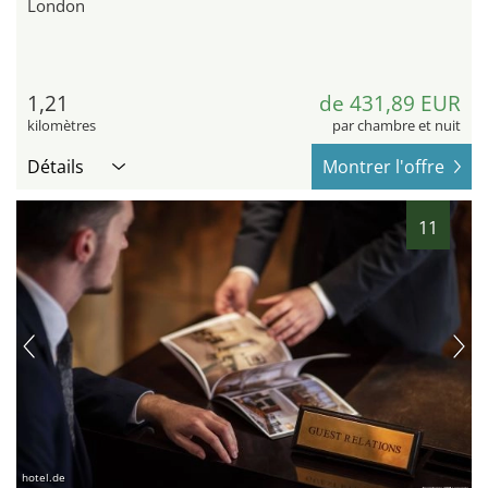
London
1,21
de 431,89 EUR
kilomètres
par chambre et nuit
Détails
Montrer l'offre
11
hotel.de