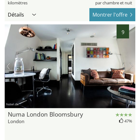
kilomètres
par chambre et nuit
Détails
Montrer l'offre
9
hotel.de
Numa London Bloomsbury
London
47%