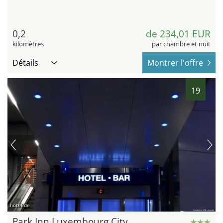
0,2
de 234,01 EUR
kilomètres
par chambre et nuit
Détails
Montrer l'offre
19
hotel.de
Park Inn Luxembourg City