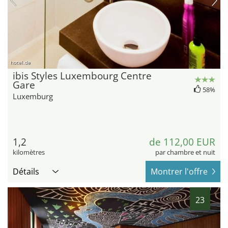
hotel.de
ibis Styles Luxembourg Centre
Gare
58%
Luxemburg
1,2
de 112,00 EUR
kilomètres
par chambre et nuit
Détails
Montrer l'offre
23