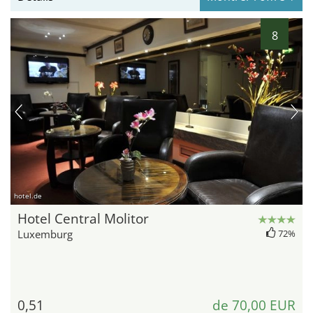
8
hotel.de
Hotel Central Molitor
Luxemburg
72%
0,51
de 70,00 EUR