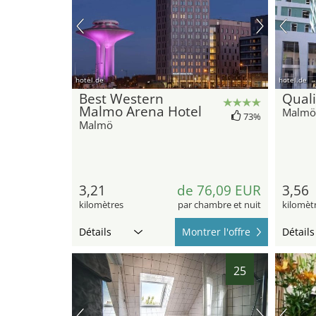
hotel.de
hotel.de
Best Western
Quali
Malmo Arena Hotel
Malmö
73%
Malmö
3,21
de 76,09 EUR
3,56
kilomètres
par chambre et nuit
kilomèt
Détails
Montrer l'offre
Détails
25