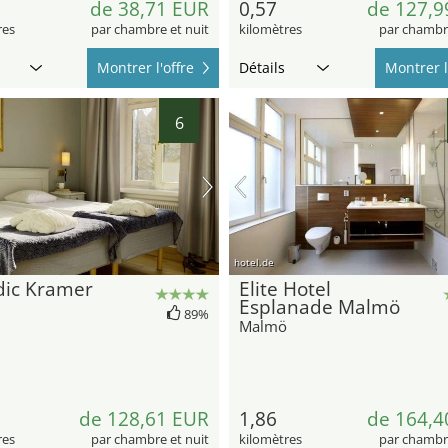
de 38,71 EUR
0,57
de 127,9
res
par chambre et nuit
kilomètres
par chambre
Montrer l'offre
Détails
Montrer l
6
hotel.de
dic Kramer
Elite Hotel
Esplanade Malmö
89%
Malmö
de 128,61 EUR
1,86
de 164,4
res
par chambre et nuit
kilomètres
par chambre