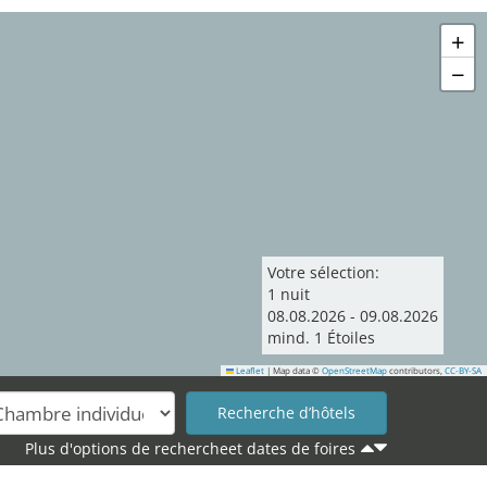
+
−
Votre sélection:
1
nuit
08
.
08
.
2026
-
09
.
08
.
2026
mind.
1
Étoiles
Leaflet
|
Map data ©
OpenStreetMap
contributors,
CC-BY-SA
Plus d'options de rechercheet dates de foires