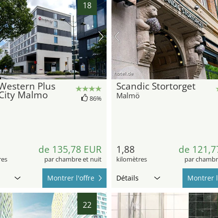
18
hotel.de
Western Plus
Scandic Stortorget
 City Malmo
Malmö
86%
de 135,78 EUR
1,88
de 121,7
res
par chambre et nuit
kilomètres
par chambre
Montrer l'offre
Détails
Montrer l
22