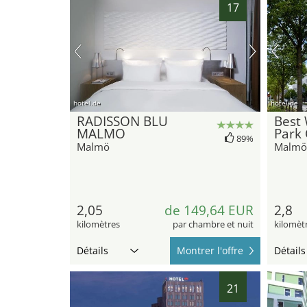
17
hotel.de
hotel.de
RADISSON BLU
Best 
MALMO
Park
89%
Malmö
Malmö
2,05
de 149,64 EUR
2,8
kilomètres
par chambre et nuit
kilomèt
Détails
Montrer l'offre
Détails
21