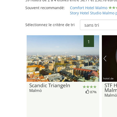
Souvent recommandé:
Comfort Hotel Malmo
Story Hotel Studio Malmo p
Sélectionnez le critère de tri
1
hotel.de
hotel.de
Scandic Triangeln
STF H
Malm
Malmö
87%
Malmö