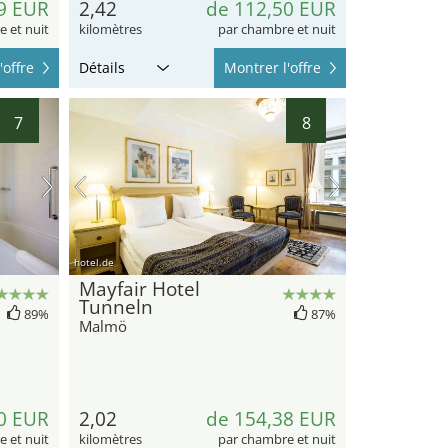
9 EUR
2,42
de 112,50 EUR
 et nuit
kilomètres
par chambre et nuit
'offre
Détails
Montrer l'offre
7
8
hotel.de
Mayfair Hotel
Tunneln
89%
87%
Malmö
0 EUR
2,02
de 154,38 EUR
 et nuit
kilomètres
par chambre et nuit