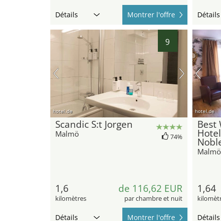
Détails
Montrer l'offre
Détails
9
hotel.de
hotel.de
Scandic S:t Jorgen
Best 
Hote
Malmö
74%
Nobl
Malmö
1,6
de 116,62 EUR
1,64
kilomètres
par chambre et nuit
kilomèt
Détails
Montrer l'offre
Détails