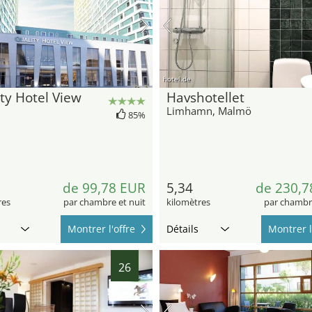
hotel.de
ty Hotel View
Havshotellet
Limhamn, Malmö
85%
de 99,78 EUR
5,34
de 230,7
res
par chambre et nuit
kilomètres
par chambre
Montrer l'offre
Détails
Montrer l
26