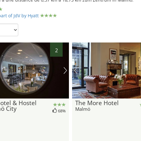
art of JdV by Hyatt
2
hotel.de
otel & Hostel
The More Hotel
ö City
Malmö
68%
25