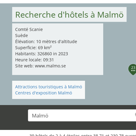
Recherche d'hôtels à Malmö
Comté Scanie
Suède
Élévation: 10 mètres d'altitude
Superficie: 69 km²
Habitants: 326860 in 2023
Heure locale: 09:31
Site web: www.malmo.se
23
Attractions touristiques à Malmö
Centres d'exposition Malmö
39 hôtels de 2 à 4 étoiles entre 38,71 et 230,78 eu