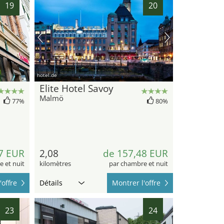
19
20
hotel.de
Elite Hotel Savoy
Malmö
77%
80%
7 EUR
2,08
de 157,48 EUR
 et nuit
kilomètres
par chambre et nuit
'offre
Détails
Montrer l'offre
23
24