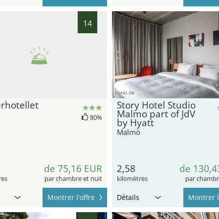
14
hotel.de
rhotellet
Story Hotel Studio
Malmo part of JdV
80%
by Hyatt
Malmö
de 75,16 EUR
2,58
de 130,4
res
par chambre et nuit
kilomètres
par chambre
Montrer l'offre
Détails
Montrer l