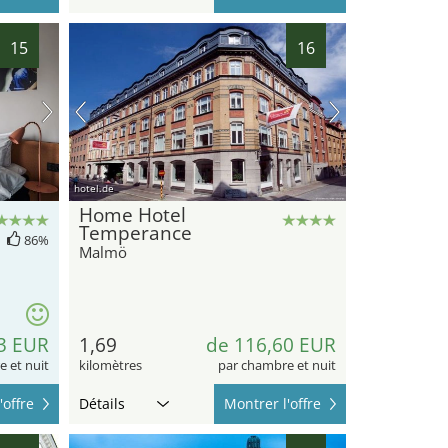
15
16
hotel.de
Home Hotel
Temperance
86%
Malmö
3 EUR
1,69
de 116,60 EUR
 et nuit
kilomètres
par chambre et nuit
'offre
Détails
Montrer l'offre