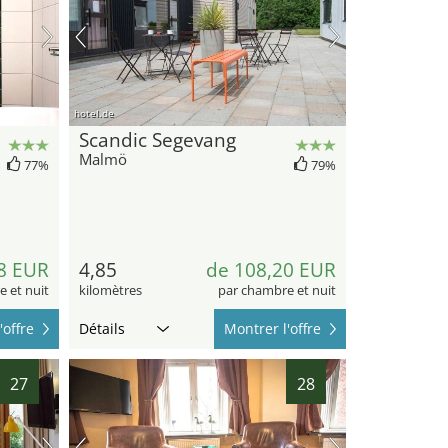
hotel.de
Scandic Segevang
Malmö
77%
79%
8 EUR
4,85
de 108,20 EUR
 et nuit
kilomètres
par chambre et nuit
'offre
Détails
Montrer l'offre
27
28