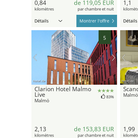
0,84
de 119,05 EUR
1,1
kilomètres
par chambre et nuit
kilomèt
Détails
Montrer l'offre
Détails
5
hotel.de
hotel.de
Clarion Hotel Malmo
Scan
Live
Malmö
83%
Malmö
2,13
de 153,83 EUR
1,99
kilomètres
par chambre et nuit
kilomèt