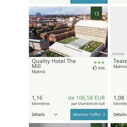
13
hotel.de
hotel.de
Quality Hotel The
Teate
Mill
Malmö
95%
Malmö
1,16
de 106,58 EUR
1,08
kilomètres
par chambre et nuit
kilomèt
Détails
Montrer l'offre
Détails