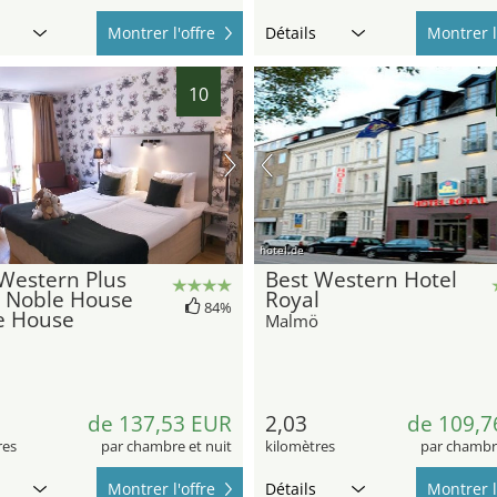
Montrer l'offre
Détails
Montrer l
10
hotel.de
Western Plus
Best Western Hotel
l Noble House
Royal
84%
e House
Malmö
de 137,53 EUR
2,03
de 109,7
res
par chambre et nuit
kilomètres
par chambre
Montrer l'offre
Détails
Montrer l