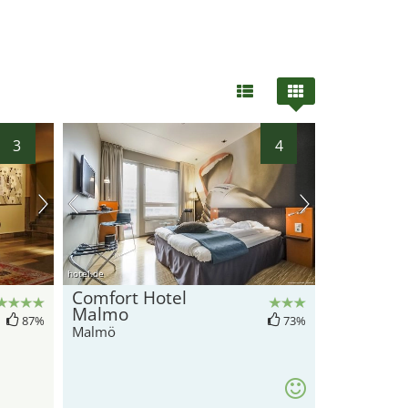
3
4
hotel.de
Comfort Hotel
Malmo
87%
73%
Malmö