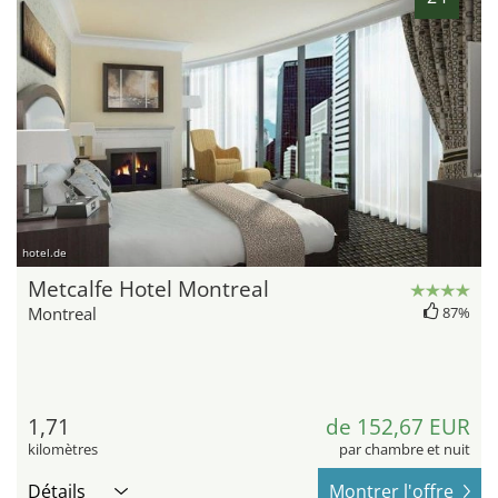
hotel.de
Metcalfe Hotel Montreal
Montreal
87%
1,71
de 152,67 EUR
kilomètres
par chambre et nuit
Détails
Montrer l'offre