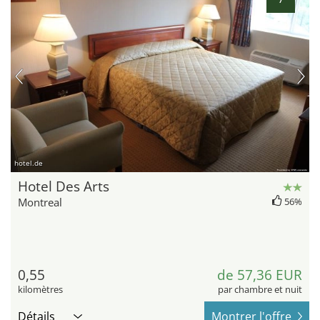
hotel.de
Hotel Des Arts
Montreal
56%
0,55
de 57,36 EUR
kilomètres
par chambre et nuit
Détails
Montrer l'offre