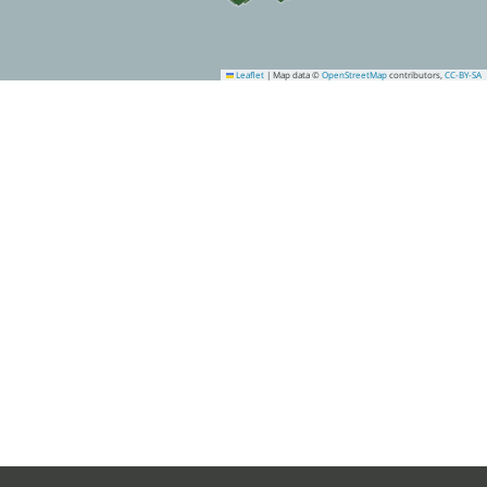
Leaflet
|
Map data ©
OpenStreetMap
contributors,
CC-BY-SA