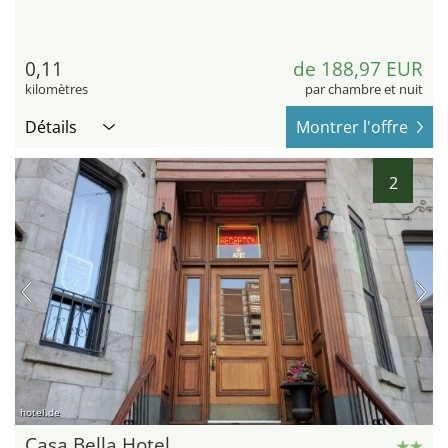
0,11
de 188,97 EUR
kilomètres
par chambre et nuit
Détails
Montrer l'offre
2
hotel.de
Casa Bella Hotel