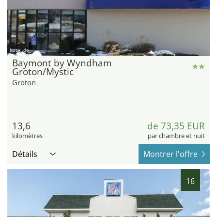
hotel.de
Baymont by Wyndham
Groton/Mystic
Groton
13,6
de 73,35 EUR
kilomètres
par chambre et nuit
Détails
Montrer l'offre
16