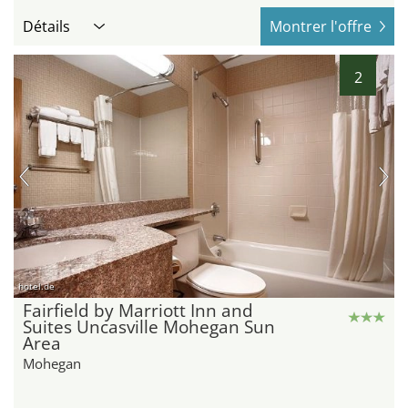
Détails
Montrer l'offre
2
hotel.de
Fairfield by Marriott Inn and
Suites Uncasville Mohegan Sun
Area
Mohegan