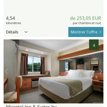
4,54
de 253,05 EUR
kilomètres
par chambre et nuit
Détails
Montrer l'offre
4
hotel.de
Microtel Inn & Suites by