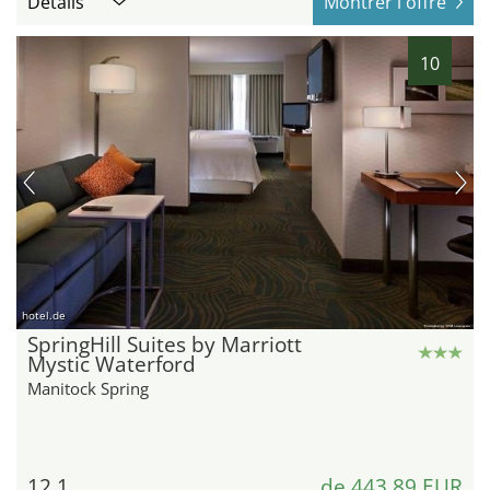
Détails
Montrer l'offre
10
hotel.de
SpringHill Suites by Marriott
Mystic Waterford
Manitock Spring
12,1
de 443,89 EUR