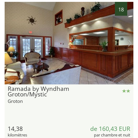
18
hotel.de
Ramada by Wyndham
Groton/Mystic
Groton
14,38
de 160,43 EUR
kilomètres
par chambre et nuit