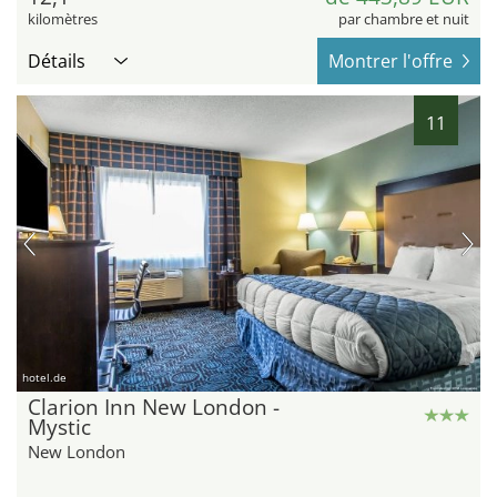
kilomètres
par chambre et nuit
Détails
Montrer l'offre
11
hotel.de
Clarion Inn New London -
Mystic
New London