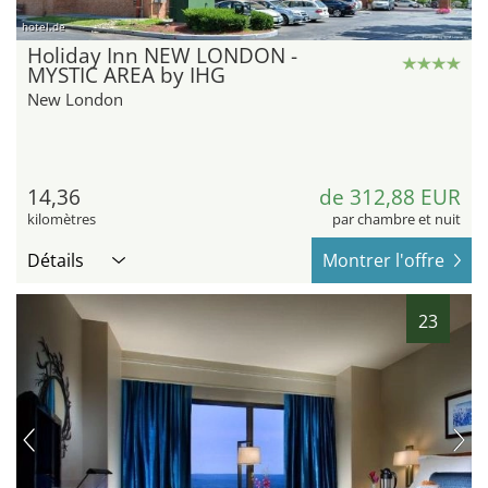
hotel.de
Holiday Inn NEW LONDON -
MYSTIC AREA by IHG
New London
14,36
de 312,88 EUR
kilomètres
par chambre et nuit
Détails
Montrer l'offre
23