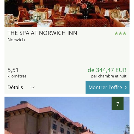
hotel.de
THE SPA AT NORWICH INN
Norwich
5,51
de 344,47 EUR
kilomètres
par chambre et nuit
Détails
Montrer l'offre
7