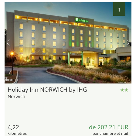
1
hotel.de
Holiday Inn NORWICH by IHG
Norwich
4,22
de 202,21 EUR
kilomètres
par chambre et nuit