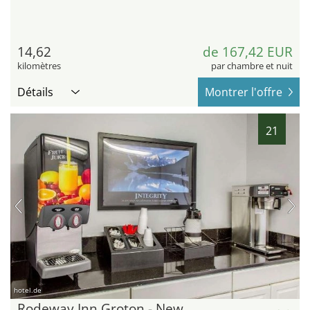
14,62
de 167,42 EUR
kilomètres
par chambre et nuit
Détails
Montrer l'offre
21
hotel.de
Rodeway Inn Groton - New