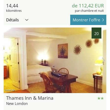
14,44
de 112,42 EUR
kilomètres
par chambre et nuit
Détails
Montrer l'offre
20
hotel.de
Thames Inn & Marina
New London