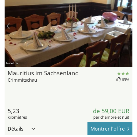
hotel.de
Mauritius im Sachsenland
Crimmitschau
63%
5,23
de 59,00 EUR
kilomètres
par chambre et nuit
Détails
Montrer l'offre