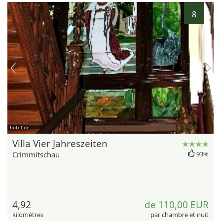
8
hotel.de
Villa Vier Jahreszeiten
Crimmitschau
93%
4,92
de 110,00 EUR
kilomètres
par chambre et nuit