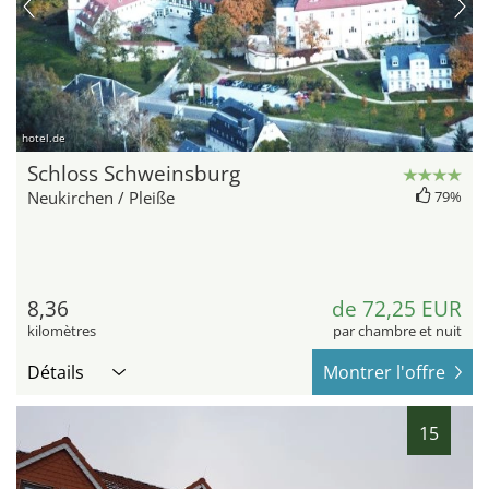
hotel.de
Schloss Schweinsburg
Neukirchen / Pleiße
79%
8,36
de 72,25 EUR
kilomètres
par chambre et nuit
Détails
Montrer l'offre
15