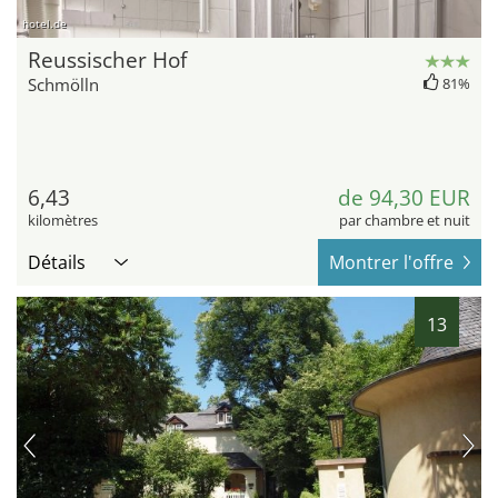
hotel.de
Reussischer Hof
Schmölln
81%
6,43
de 94,30 EUR
kilomètres
par chambre et nuit
Détails
Montrer l'offre
13