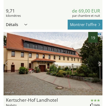
9,71
de 69,00 EUR
kilomètres
par chambre et nuit
Détails
Montrer l'offre
19
hotel.de
Kertscher-Hof Landhotel
Nobitz
84%