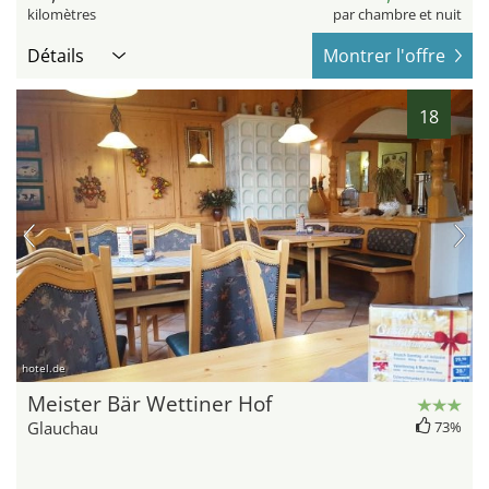
kilomètres
par chambre et nuit
Détails
Montrer l'offre
18
hotel.de
Meister Bär Wettiner Hof
Glauchau
73%