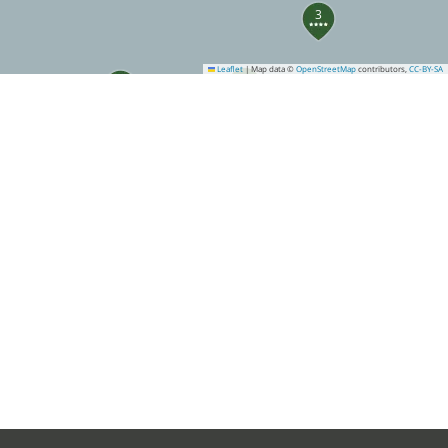
3
Leaflet
|
Map data ©
OpenStreetMap
contributors,
CC-BY-SA
9
8
6
7
10
11
15
14
16