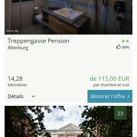
hotel.de
Treppengasse Pension
Altenburg
98%
14,28
de 115,00 EUR
kilomètres
par chambre et nuit
Détails
Montrer l'offre
23