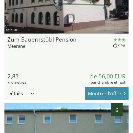
hotel.de
Zum Bauernstübl Pension
Meerane
93%
2,83
de 56,00 EUR
kilomètres
par chambre et nuit
Détails
Montrer l'offre
6