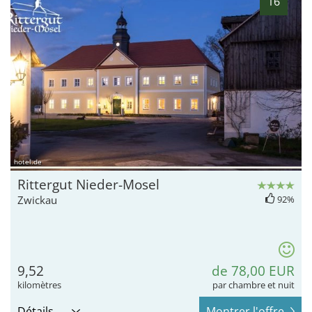
16
hotel.de
Rittergut Nieder-Mosel
Zwickau
92%
9,52
de 78,00 EUR
kilomètres
par chambre et nuit
Détails
Montrer l'offre