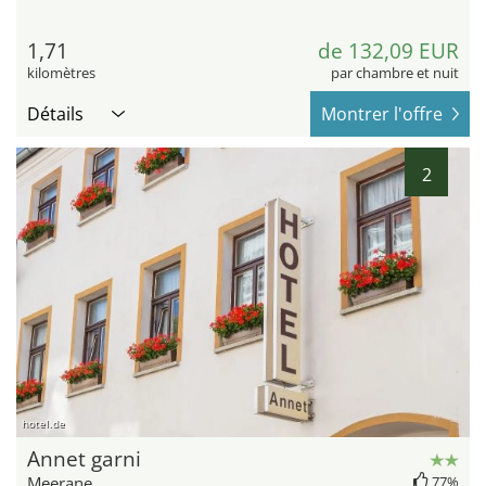
1,71
de 132,09 EUR
kilomètres
par chambre et nuit
Détails
Montrer l'offre
2
hotel.de
Annet garni
Meerane
77%