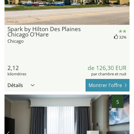
hotel.de
Spark by Hilton Des Plaines
Chicago O'Hare
32%
Chicago
2,12
de 126,30 EUR
kilomètres
par chambre et nuit
Détails
Montrer l'offre
5