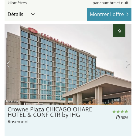
kilomètres
par chambre et nuit
Détails
Montrer l'offre
9
hotel.de
Crowne Plaza CHICAGO OHARE
HOTEL & CONF CTR by IHG
90%
Rosemont