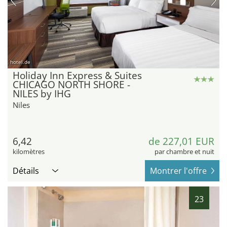
hotel.de
Holiday Inn Express & Suites
CHICAGO NORTH SHORE -
NILES by IHG
Niles
6,42
de 227,01 EUR
kilomètres
par chambre et nuit
Détails
Montrer l'offre
23