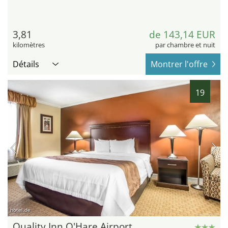
3,81
de 143,14 EUR
kilomètres
par chambre et nuit
Détails
Montrer l'offre
19
hotel.de
Quality Inn O'Hare Airport