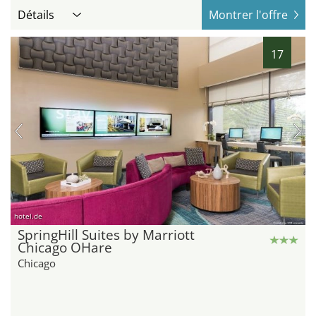
Détails
Montrer l'offre
17
hotel.de
SpringHill Suites by Marriott
Chicago OHare
Chicago