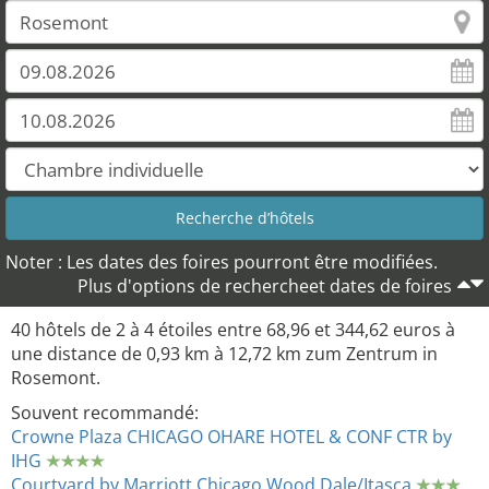
Noter : Les dates des foires pourront être modifiées.
Plus d'options de rechercheet dates de foires
40 hôtels de 2 à 4 étoiles entre 68,96 et 344,62 euros à
une distance de 0,93 km à 12,72 km zum Zentrum in
Rosemont.
Souvent recommandé:
Crowne Plaza CHICAGO OHARE HOTEL & CONF CTR by
IHG
Courtyard by Marriott Chicago Wood Dale/Itasca