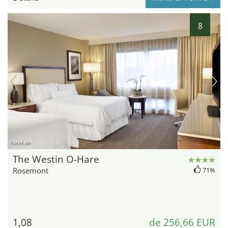
8
hotel.de
The Westin O-Hare
Rosemont
71%
1,08
de 256,66 EUR