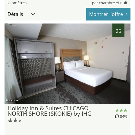
kilomètres
par chambre et nuit
Détails
Montrer l'offre
26
hotel.de
Holiday Inn & Suites CHICAGO
NORTH SHORE (SKOKIE) by IHG
84%
Skokie