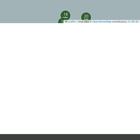
18
20
16
Leaflet
|
Map data ©
OpenStreetMap
contributors,
CC-BY-SA
19
23
21
24
36