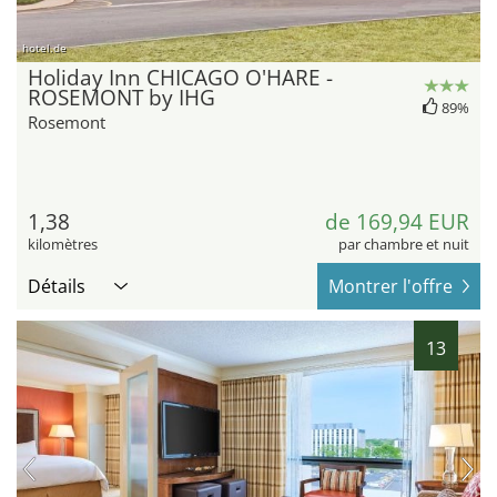
hotel.de
Holiday Inn CHICAGO O'HARE -
ROSEMONT by IHG
89%
Rosemont
1,38
de 169,94 EUR
kilomètres
par chambre et nuit
Détails
Montrer l'offre
13