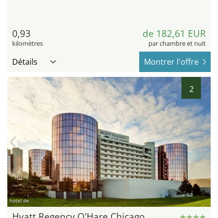
0,93
de 182,61 EUR
kilomètres
par chambre et nuit
Détails
Montrer l'offre
2
hotel.de
Hyatt Regency O'Hare Chicago