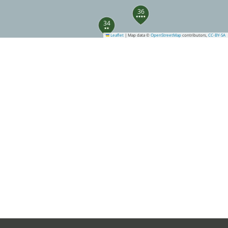
36
34
Leaflet
|
Map data ©
OpenStreetMap
contributors,
CC-BY-SA