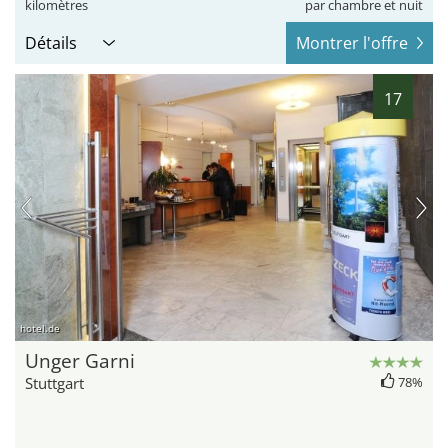
kilomètres
par chambre et nuit
Détails
Montrer l'offre
17
hotel.de
Unger Garni
Stuttgart
78%