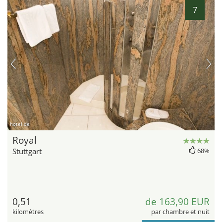
7
hotel.de
Royal
Stuttgart
68%
0,51
de 163,90 EUR
kilomètres
par chambre et nuit