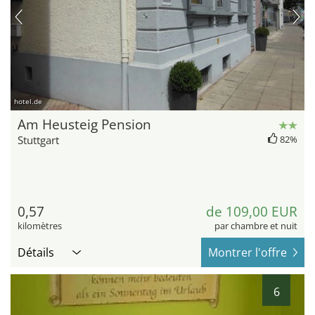
hotel.de
Am Heusteig Pension
Stuttgart
82%
0,57
de 109,00 EUR
kilomètres
par chambre et nuit
Détails
Montrer l'offre
6