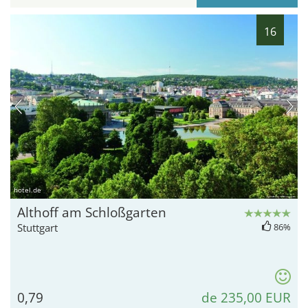
16
hotel.de
Althoff am Schloßgarten
Stuttgart
86%
0,79
de 235,00 EUR