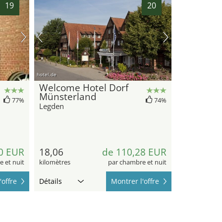
19
20
hotel.de
Welcome Hotel Dorf
Münsterland
77%
74%
Legden
0 EUR
18,06
de 110,28 EUR
 et nuit
kilomètres
par chambre et nuit
'offre
Détails
Montrer l'offre