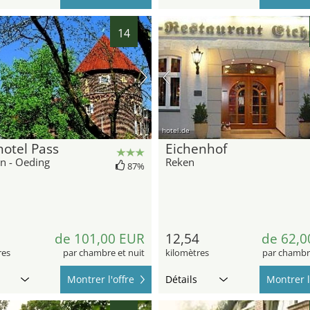
14
hotel.de
otel Pass
Eichenhof
n - Oeding
Reken
87%
9
de 101,00 EUR
12,54
de 62,0
res
par chambre et nuit
kilomètres
par chambre
Montrer l'offre
Détails
Montrer l