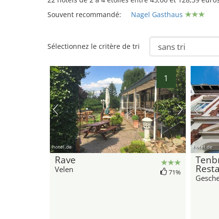
Souvent recommandé:
Nagel Gasthaus
Sélectionnez le critère de tri
1
hotel.de
hotel.de
Rave
Tenb
Rest
Velen
71%
16
Gesche