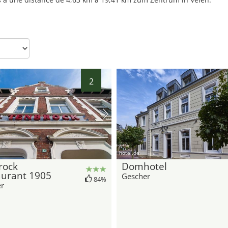
5
2
7
15
hotel.de
rock
Domhotel
aurant 1905
Gescher
84%
r