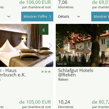
de 106,00 EUR
7,06
de 69,0
res
par chambre et nuit
kilomètres
par chambre
Montrer l'offre
Détails
Montrer l
6
hotel.de
 - Haus
Schlafgut Hotels
erbusch e.K.
@Reken
n
Reken
de 105,00 EUR
10,24
de 80,7
res
par chambre et nuit
kilomètres
par chambre