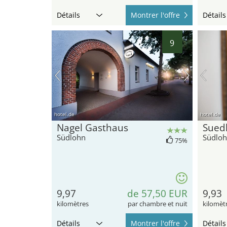
Détails
Montrer l'offre
Détails
9
hotel.de
hotel.de
Nagel Gasthaus
Sued
Südlohn
Südlo
75%
9,97
de 57,50 EUR
9,93
kilomètres
par chambre et nuit
kilomèt
Détails
Montrer l'offre
Détails