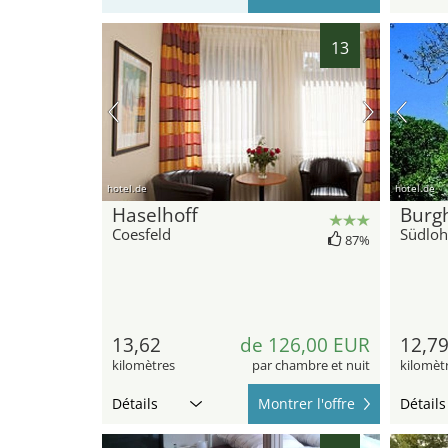
13
hotel.de
hotel.de
Haselhoff
Burgh
Coesfeld
Südloh
87%
13,62
de 126,00 EUR
12,7
kilomètres
par chambre et nuit
kilomèt
Détails
Montrer l'offre
Détails