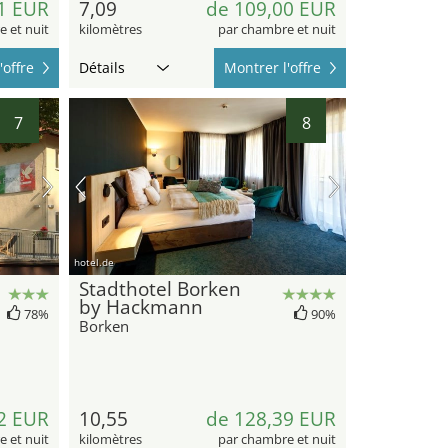
1 EUR
7,09
de 109,00 EUR
 et nuit
kilomètres
par chambre et nuit
'offre
Détails
Montrer l'offre
7
8
hotel.de
Stadthotel Borken
by Hackmann
78%
90%
Borken
2 EUR
10,55
de 128,39 EUR
 et nuit
kilomètres
par chambre et nuit