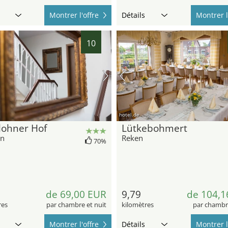
Montrer l'offre
Détails
Montrer l
10
hotel.de
lohner Hof
Lütkebohmert
hn
Reken
70%
de 69,00 EUR
9,79
de 104,1
res
par chambre et nuit
kilomètres
par chambre
Montrer l'offre
Détails
Montrer l