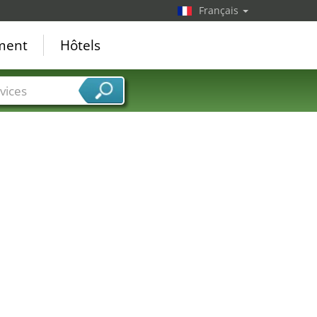
Français
18
ement
Hôtels
vices
13
12