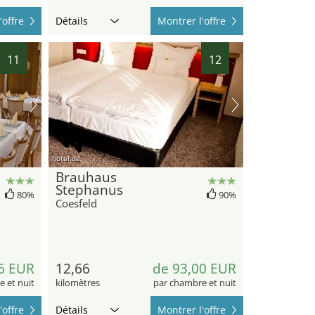
'offre
Détails
Montrer l'offre
11
12
hotel.de
Brauhaus
Stephanus
80%
90%
Coesfeld
6 EUR
12,66
de 93,00 EUR
 et nuit
kilomètres
par chambre et nuit
'offre
Détails
Montrer l'offre