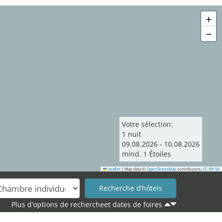
+
−
Votre sélection:
1
nuit
09
.
08
.
2026
-
10
.
08
.
2026
mind.
1
Étoiles
Leaflet
|
Map data ©
OpenStreetMap
contributors,
CC-BY-SA
19
Plus d'options de rechercheet dates de foires
11