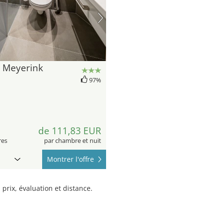
l Meyerink
n
97%
1
de 111,83 EUR
res
par chambre et nuit
Montrer l'offre
prix, évaluation et distance.