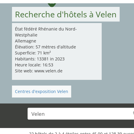
14
Recherche d'hôtels à Velen
État fédéré Rhénanie du Nord-
Westphalie
Allemagne
Élévation: 57 mètres d'altitude
Superficie: 71 km²
Habitants: 13381 in 2023
Heure locale: 16:53
Site web: www.velen.de
Centres d'exposition Velen
6
8
22 hôtels de 2 à 4 étoiles entre 45,00 et 128,39 eu