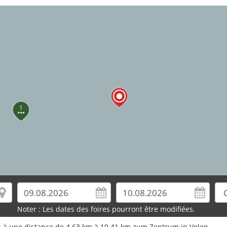
1
Noter : Les dates des foires pourront être modifiées.
ros à une distance de 4,63 km à 19,41 km zum Zentrum in Velen.