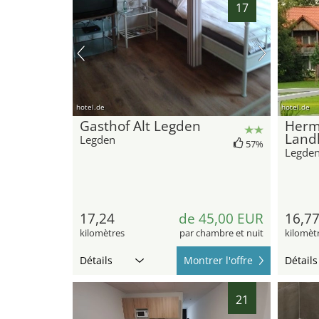
17
hotel.de
hotel.de
Gasthof Alt Legden
Herm
Land
Legden
57%
Legde
17,24
de 45,00 EUR
16,7
kilomètres
par chambre et nuit
kilomèt
Détails
Montrer l'offre
Détails
21