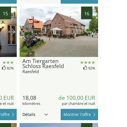
15
16
hotel.de
Am Tiergarten
Schloss Raesfeld
82%
92%
Raesfeld
0 EUR
18,08
de 100,00 EUR
 et nuit
kilomètres
par chambre et nuit
'offre
Détails
Montrer l'offre