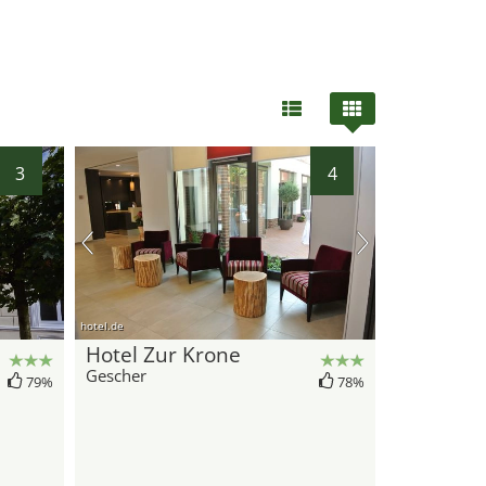
3
4
hotel.de
Hotel Zur Krone
Gescher
79%
78%