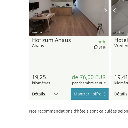
hotel.de
hotel.de
Hof zum Ahaus
Hote
Ahaus
Vrede
81%
19,25
de 76,00 EUR
19,4
kilomètres
par chambre et nuit
kilomèt
Détails
Montrer l'offre
Détails
Nos recommendations d’hôtels sont calculées selon 