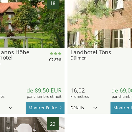
18
hotel.de
anns Höhe
Landhotel Töns
hotel
Dülmen
87%
n
7
de 89,50 EUR
16,02
de 69,0
res
par chambre et nuit
kilomètres
par chambre
Montrer l'offre
Détails
Montrer l
22