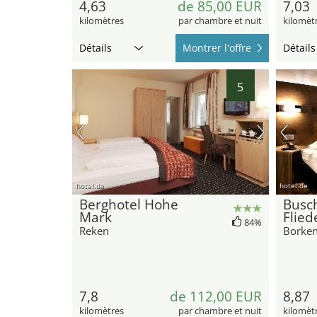
4,63
de 85,00 EUR
7,03
kilomètres
par chambre et nuit
kilomèt
Détails
Montrer l'offre
Détails
5
hotel.de
hotel.de
Berghotel Hohe
Busch
Mark
Flied
84%
Reken
Borke
7,8
de 112,00 EUR
8,87
kilomètres
par chambre et nuit
kilomèt