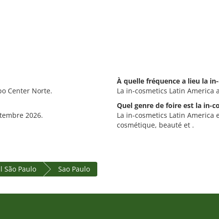
À quelle fréquence a lieu la i
po Center Norte.
La in-cosmetics Latin America a
Quel genre de foire est la in-
eptembre 2026.
La in-cosmetics Latin America e
cosmétique, beauté et .
al São Paulo
Sao Paulo