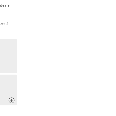
idéale
bre à
x