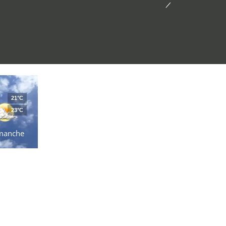
21°C
23°C
manche