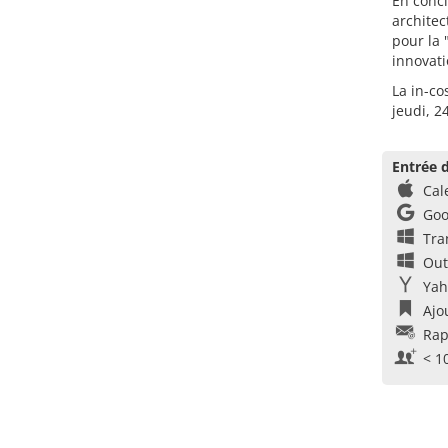
En concl
architec
pour la 
innovati
La in-co
jeudi, 2
Entrée d
Cal
Goo
Tra
Out
Yah
Ajo
Rap
< 1