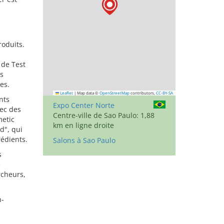
roduits.
 de Test
ts
es.
Leaflet
|
Map data ©
OpenStreetMap
contributors,
CC-BY-SA
nts
Expo Center Norte
vec des
Centre-ville de Sao Paulo: 1,88
metic
km en ligne droite
d", qui
édients.
Salons à Sao Paulo
s
e
rcheurs,
n-