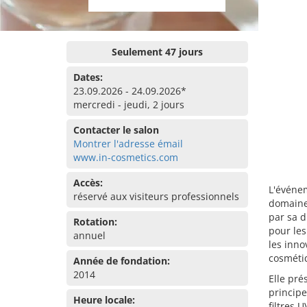
Seulement 47 jours
Dates:
23.09.2026 - 24.09.2026*
mercredi - jeudi, 2 jours
Contacter le salon
Montrer l'adresse émail
www.in-cosmetics.com
Accès:
L'événem
réservé aux visiteurs professionnels
domaine 
par sa d
Rotation:
pour les
annuel
les inno
cosméti
Année de fondation:
2014
Elle pr
principe
Heure locale:
filtres 