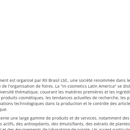
ent est organisé par RX Brasil Ltd., une société renommée dans l
de l'organisation de foires. La "in-cosmetics Latin America" se dis
iversité thématique, couvrant les matières premières et les ingréd
 produits cosmétiques, les tendances actuelles de recherche, les 
vations technologiques dans la production et le contrôle des articl
que.
ésente une large gamme de produits et de services, notamment des
s actifs, des antioxydants, des émulsifiants, des extraits de plantes
UV et des équipements de laboratoire de pointe. Un accent particuli