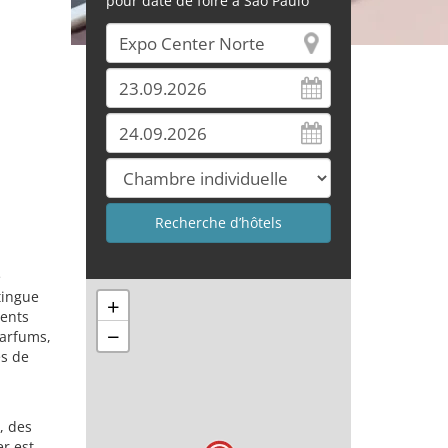
pour date de foire à Sao Paulo
e
tingue
+
ients
−
parfums,
es de
, des
er est