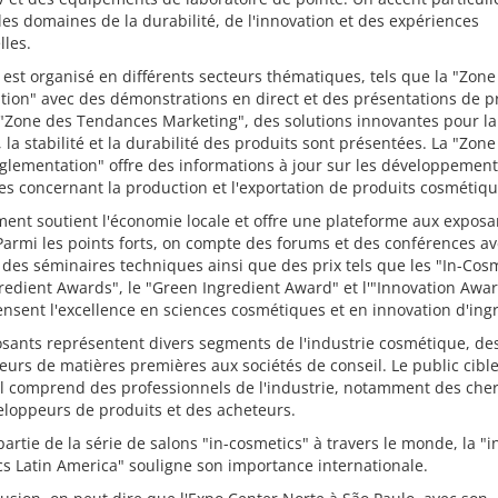
les domaines de la durabilité, de l'innovation et des expériences
lles.
 est organisé en différents secteurs thématiques, tels que la "Zone
tion" avec des démonstrations en direct et des présentations de p
"Zone des Tendances Marketing", des solutions innovantes pour la
, la stabilité et la durabilité des produits sont présentées. La "Zone
glementation" offre des informations à jour sur les développemen
es concernant la production et l'exportation de produits cosmétiqu
ent soutient l'économie locale et offre une plateforme aux exposa
Parmi les points forts, on compte des forums et des conférences a
 des séminaires techniques ainsi que des prix tels que les "In-Cos
redient Awards", le "Green Ingredient Award" et l'"Innovation Awar
sent l'excellence en sciences cosmétiques et en innovation d'ingr
sants représentent divers segments de l'industrie cosmétique, de
eurs de matières premières aux sociétés de conseil. Le public cibl
al comprend des professionnels de l'industrie, notamment des che
loppeurs de produits et des acheteurs.
partie de la série de salons "in-cosmetics" à travers le monde, la "i
s Latin America" souligne son importance internationale.