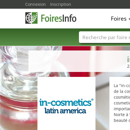
Connexion
Inscription
Foires
Foire noms
Pays
2
La "in-c
de la co
cosmétiq
cosmetic
importan
Norte à 
beauté d