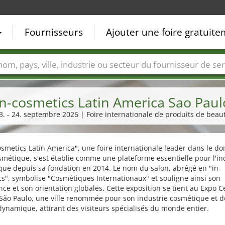
Fournisseurs
Ajouter une foire gratuit
Villes
Secteurs de foire
Secteurs du fournisseur de ser
in-cosmetics Latin America Sao Paul
3. - 24. septembre 2026 | Foire internationale de produits de beau
osmetics Latin America", une foire internationale leader dans le d
smétique, s'est établie comme une plateforme essentielle pour l'in
ue depuis sa fondation en 2014. Le nom du salon, abrégé en "in-
s", symbolise "Cosmétiques Internationaux" et souligne ainsi son
ce et son orientation globales. Cette exposition se tient au Expo C
São Paulo, une ville renommée pour son industrie cosmétique et d
ynamique, attirant des visiteurs spécialisés du monde entier.