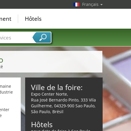
Français
ement
Hôtels
vices
o
té
Ville de la foire:
omaine
dustrie
Expo Center Norte,
Rua José Bernardo Pinto, 333 Vila
Guilherme, 04329-900 Sao Paulo,
enter
São Paulo, Brésil
e
Hôtels