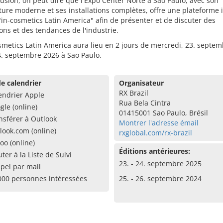
usion, on peut dire que l'Expo Center Norte à São Paulo, avec son
ture moderne et ses installations complètes, offre une plateforme 
"in-cosmetics Latin America" afin de présenter et de discuter des
ons et des tendances de l'industrie.
smetics Latin America aura lieu en 2 jours de mercredi, 23. septem
4. septembre 2026 à Sao Paulo.
e calendrier
Organisateur
RX Brazil
endrier Apple
Rua Bela Cintra
gle (online)
01415001 Sao Paulo, Brésil
nsférer à Outlook
Montrer l'adresse émail
look.com (online)
rxglobal.com/rx-brazil
oo (online)
Éditions antérieures:
uter à la Liste de Suivi
23. - 24. septembre 2025
pel par mail
000 personnes intéressées
25. - 26. septembre 2024