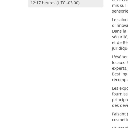
12:17 heures (UTC -03:00)
mis sur 
sensorie
Le salon
d'Innova
Dans la 
sécurité
et de Ré
juridiqu
L'événem
locaux. 
experts,
Best Ing
récompen
Les expo
fourniss
princip
des déve
Faisant 
cosmetic