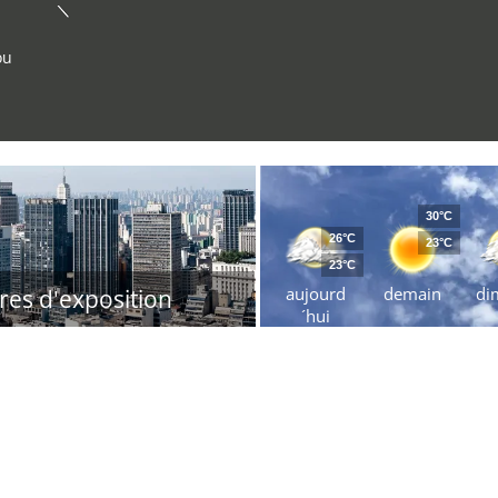
ou
30°C
26°C
23°C
23°C
aujourd
demain
di
res d'exposition
´hui