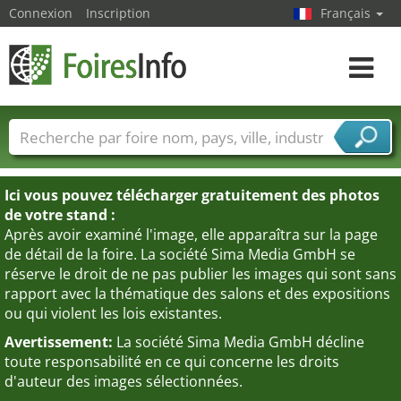
Connexion
Inscription
Français
Toggle
navigat
Foire noms
Pays
Villes
Secteurs de foire
Secteurs du fournisseur de services
Ici vous pouvez télécharger gratuitement des photos
de votre stand :
Après avoir examiné l'image, elle apparaîtra sur la page
de détail de la foire. La société Sima Media GmbH se
réserve le droit de ne pas publier les images qui sont sans
rapport avec la thématique des salons et des expositions
ou qui violent les lois existantes.
Avertissement:
La société Sima Media GmbH décline
toute responsabilité en ce qui concerne les droits
d'auteur des images sélectionnées.