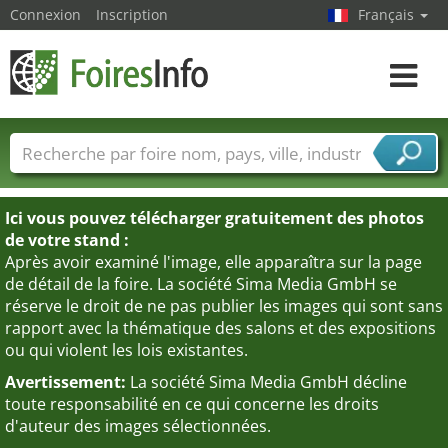
Connexion
Inscription
Français
Toggle
navigat
Foire noms
Pays
Villes
Secteurs de foire
Secteurs du fournisseur de services
Ici vous pouvez télécharger gratuitement des photos
de votre stand :
Après avoir examiné l'image, elle apparaîtra sur la page
de détail de la foire. La société Sima Media GmbH se
réserve le droit de ne pas publier les images qui sont sans
rapport avec la thématique des salons et des expositions
ou qui violent les lois existantes.
Avertissement:
La société Sima Media GmbH décline
toute responsabilité en ce qui concerne les droits
d'auteur des images sélectionnées.