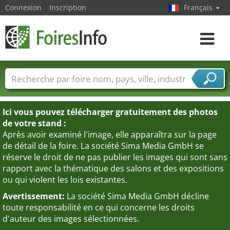
Connexion
Inscription
Français
Toggle
navigat
Foire noms
Pays
Villes
Secteurs de foire
Secteurs du fournisseur de services
Ici vous pouvez télécharger gratuitement des photos
de votre stand :
Après avoir examiné l'image, elle apparaîtra sur la page
de détail de la foire. La société Sima Media GmbH se
réserve le droit de ne pas publier les images qui sont sans
rapport avec la thématique des salons et des expositions
ou qui violent les lois existantes.
Avertissement:
La société Sima Media GmbH décline
toute responsabilité en ce qui concerne les droits
d'auteur des images sélectionnées.