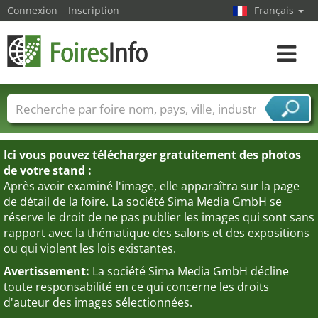
Connexion
Inscription
Français
Toggle
navigat
Foire noms
Pays
Villes
Secteurs de foire
Secteurs du fournisseur de services
Ici vous pouvez télécharger gratuitement des photos
de votre stand :
Après avoir examiné l'image, elle apparaîtra sur la page
de détail de la foire. La société Sima Media GmbH se
réserve le droit de ne pas publier les images qui sont sans
rapport avec la thématique des salons et des expositions
ou qui violent les lois existantes.
Avertissement:
La société Sima Media GmbH décline
toute responsabilité en ce qui concerne les droits
d'auteur des images sélectionnées.