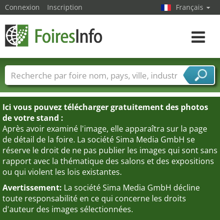
Connexion
Inscription
Français
Toggle
navigat
Foire noms
Pays
Villes
Secteurs de foire
Secteurs du fournisseur de services
Ici vous pouvez télécharger gratuitement des photos
de votre stand :
Après avoir examiné l'image, elle apparaîtra sur la page
de détail de la foire. La société Sima Media GmbH se
réserve le droit de ne pas publier les images qui sont sans
rapport avec la thématique des salons et des expositions
ou qui violent les lois existantes.
Avertissement:
La société Sima Media GmbH décline
toute responsabilité en ce qui concerne les droits
d'auteur des images sélectionnées.