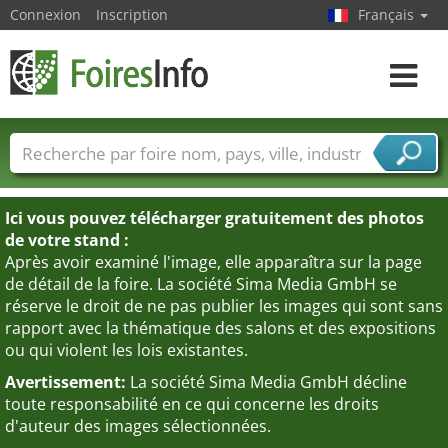
Connexion
Inscription
Français
Toggle
navigat
Foire noms
Pays
Villes
Secteurs de foire
Secteurs du fournisseur de services
Ici vous pouvez télécharger gratuitement des photos
de votre stand :
Après avoir examiné l'image, elle apparaîtra sur la page
de détail de la foire. La société Sima Media GmbH se
réserve le droit de ne pas publier les images qui sont sans
rapport avec la thématique des salons et des expositions
ou qui violent les lois existantes.
Avertissement:
La société Sima Media GmbH décline
toute responsabilité en ce qui concerne les droits
d'auteur des images sélectionnées.