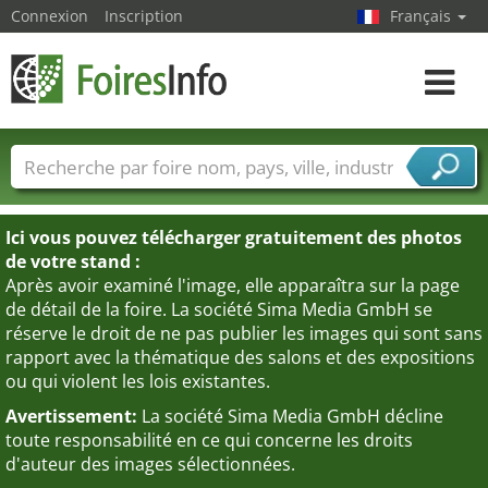
Connexion
Inscription
Français
Toggle
navigat
Foire noms
Pays
Villes
Secteurs de foire
Secteurs du fournisseur de services
Ici vous pouvez télécharger gratuitement des photos
de votre stand :
Après avoir examiné l'image, elle apparaîtra sur la page
de détail de la foire. La société Sima Media GmbH se
réserve le droit de ne pas publier les images qui sont sans
rapport avec la thématique des salons et des expositions
ou qui violent les lois existantes.
Avertissement:
La société Sima Media GmbH décline
toute responsabilité en ce qui concerne les droits
d'auteur des images sélectionnées.