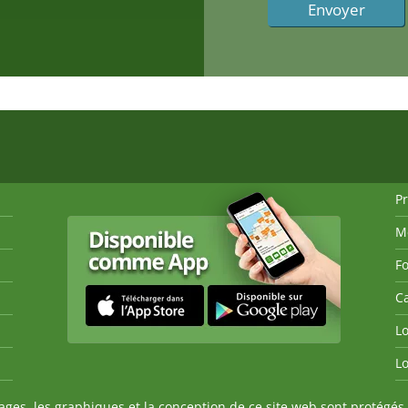
P
M
Fo
Ca
Lo
Lo
es, les graphiques et la conception de ce site web sont protégés 