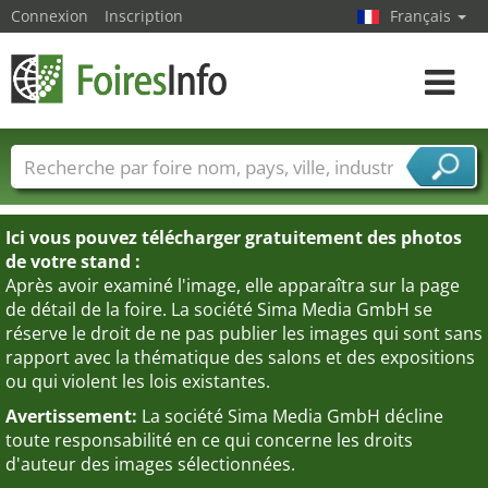
Connexion
Inscription
Français
Toggle
navigat
Foire noms
Pays
Villes
Secteurs de foire
Secteurs du fournisseur de services
Ici vous pouvez télécharger gratuitement des photos
de votre stand :
Après avoir examiné l'image, elle apparaîtra sur la page
de détail de la foire. La société Sima Media GmbH se
réserve le droit de ne pas publier les images qui sont sans
rapport avec la thématique des salons et des expositions
ou qui violent les lois existantes.
Avertissement:
La société Sima Media GmbH décline
toute responsabilité en ce qui concerne les droits
d'auteur des images sélectionnées.