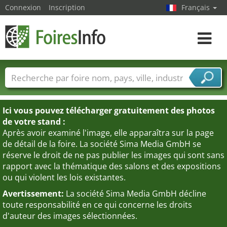
Connexion
Inscription
Français
Toggle
navigat
Foire noms
Pays
Villes
Secteurs de foire
Secteurs du fournisseur de services
Ici vous pouvez télécharger gratuitement des photos
de votre stand :
Après avoir examiné l'image, elle apparaîtra sur la page
de détail de la foire. La société Sima Media GmbH se
réserve le droit de ne pas publier les images qui sont sans
rapport avec la thématique des salons et des expositions
ou qui violent les lois existantes.
Avertissement:
La société Sima Media GmbH décline
toute responsabilité en ce qui concerne les droits
d'auteur des images sélectionnées.