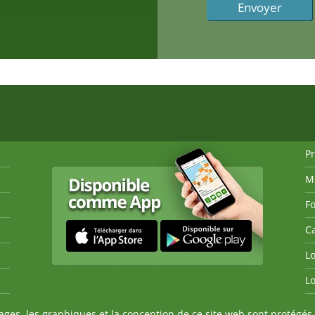
P
M
Fo
Ca
Lo
Lo
es, les graphiques et la conception de ce site web sont protégés 