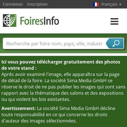
Connexion
Inscription
Français
Toggle
navigat
Foire noms
Pays
Villes
Secteurs de foire
Secteurs du fournisseur de services
Ici vous pouvez télécharger gratuitement des photos
de votre stand :
Après avoir examiné l'image, elle apparaîtra sur la page
de détail de la foire. La société Sima Media GmbH se
réserve le droit de ne pas publier les images qui sont sans
rapport avec la thématique des salons et des expositions
ou qui violent les lois existantes.
Avertissement:
La société Sima Media GmbH décline
toute responsabilité en ce qui concerne les droits
d'auteur des images sélectionnées.